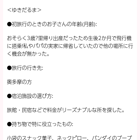
＜ゆきだるま＞
●初旅行のときのお子さんの年齢(月齢):
おそらく3歳?里帰り出産だったため生後2か月で飛行機
に搭乗!私やパパの実家に帰省していたので他の場所に行
く機会が無かった。
●旅行の行き先:
奥多摩の方
●宿泊施設の選び方:
旅館・民宿などで料金がリーズナブルな所を探した。
●持ち物で特に役立ったもの:
小袋のスナック菓子、ネックピロー、バンダイのブーブ