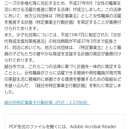
ニーズの多様化等に対応するため、平成27年8月「女性の職業生
活における活躍の推進に関する法律」が成立しました。この法律
において、地方公共団体は「特定事業主」として女性職員の活躍
を推進する計画（特定事業主行動計画）を策定することが義務付
けられております。
また、少子化対策については、平成15年7月に制定された「次世
代育成支援対策推進法」の有効期限が平成37年3月まで延長さ
れ、同法においても、地方公共団体は、「特定事業主」として職
員の子どもたちの健やかな育成を支援する計画の策定が義務付け
られております。
越谷市では、これら二つの法律に基づく計画を一体的に策定する
こととし、女性職員がさらに活躍できる環境や男性職員が育児等
の家庭生活に積極的に参画できる環境を整備するための取組など
を盛り込んだ、「越谷市特定事業主行動計画」を新たに策定しま
した。
越谷市特定事業主行動計画（PDF：2,578KB）
PDF形式のファイルを開くには、Adobe Acrobat Reader