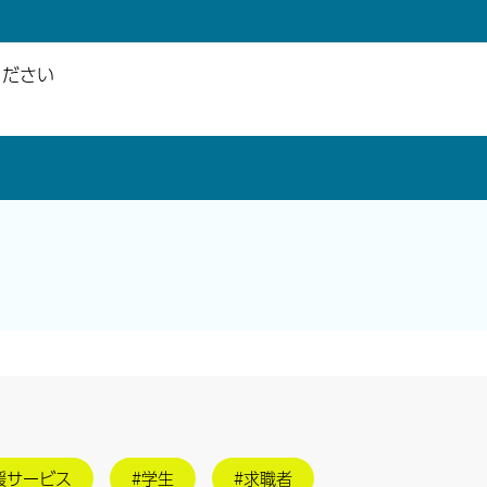
ください
援サービス
#学生
#求職者