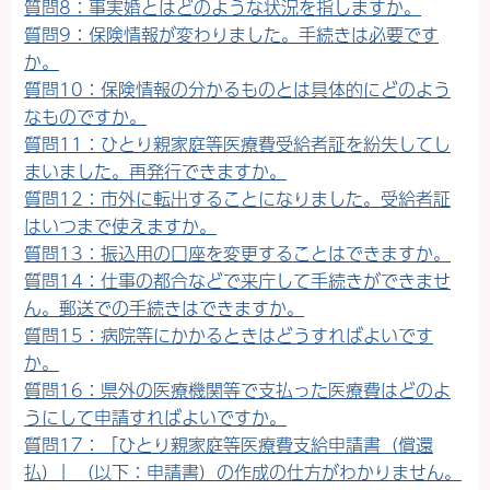
質問8：事実婚とはどのような状況を指しますか。
質問9：保険情報が変わりました。手続きは必要です
か。
質問10：保険情報の分かるものとは具体的にどのよう
なものですか。
質問11：ひとり親家庭等医療費受給者証を紛失してし
まいました。再発行できますか。
質問12：市外に転出することになりました。受給者証
はいつまで使えますか。
質問13：振込用の口座を変更することはできますか。
質問14：仕事の都合などで来庁して手続きができませ
ん。郵送での手続きはできますか。
質問15：病院等にかかるときはどうすればよいです
か。
質問16：県外の医療機関等で支払った医療費はどのよ
うにして申請すればよいですか。
質問17：「ひとり親家庭等医療費支給申請書（償還
払）」（以下：申請書）の作成の仕方がわかりません。