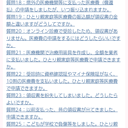
質問18：県外の医療機関等に支払った医療費（償還
払）の申請をしましたが、いつ振り込まれますか。
質問19：ひとり親家庭等医療費の振込額が領収書の金
額と違いますがどうしてですか。
質問20：オンライン診療で受診したため、領収書があ
りません。医療費の申請をするにはどうしたらいいです
か。
質問21：医療機関で治療用装具を作成し、全額を業者
に支払いました。ひとり親家庭等医療費で申請できます
か。
質問22：受診時に資格確認証やマイナ保険証がなく、
10割の医療費を支払いました。ひとり親家庭等医療費
で申請できますか。
質問23：領収書を紛失してしまいました。どうしたら
よいですか。
質問24：以前支払った、昔の領収書が出てきました。
申請できますか。
質問25：こどもが学校で負傷等をしました。ひとり親