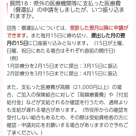
質問18：県外の医療機関等に支払った医療費
（償還払）の申請をしましたが、いつ振り込ま
れますか。
回答：償還払いについては、
受診した翌月以降に申請が
できます
。また毎月15日に締め切り、
提出した月の翌
月の15日
に口座振り込みとなります。（15日が土曜、
日曜、祝日にあたる場合はそれぞれ直前の開庁日）
（例）
1月診療分を2月15日までに提出：3月15日に振込
2月診療分を3月15日までに提出：4月15日に振込
また、支払った医療費が高額（21,000円以上）の場
合、ご加入の保険組合に対して「高額療養費」や「付加
給付金」などが支給されるか確認を行うため、通常より
も支給が遅れる場合があります。（市役所からの確認を
受付しない組合もあるため、その際は受給資格者の方に
確認・申請対応をお願いする場合がありますので予めご
了承ください。）