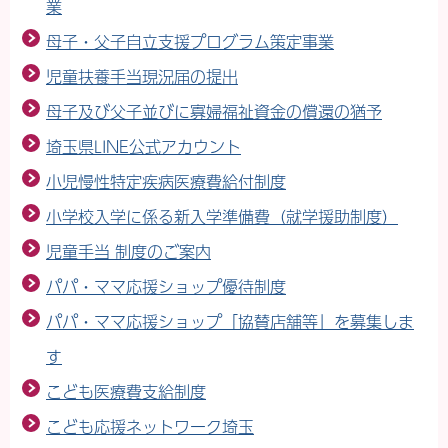
業
母子・父子自立支援プログラム策定事業
児童扶養手当現況届の提出
母子及び父子並びに寡婦福祉資金の償還の猶予
埼玉県LINE公式アカウント
小児慢性特定疾病医療費給付制度
小学校入学に係る新入学準備費（就学援助制度）
児童手当 制度のご案内
パパ・ママ応援ショップ優待制度
パパ・ママ応援ショップ「協賛店舗等」を募集しま
す
こども医療費支給制度
こども応援ネットワーク埼玉