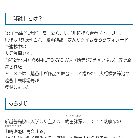
「球詠」とは？
”女子高生×野球” を可愛く、リアルに描く青春ストーリー。
原作は9巻既刊され、漫画雑誌「まんがタイムきららフォワード」
で連載中の
人気漫画です。
令和2年4月から6月にTOKYO MX（地デジ9チャンネル）等で放
送された
アニメでは、越谷市が作品の舞台として描かれ、大相模調節池や
越谷市民球場等が
登場しました。
あらすじ
たけだ よみ
新越谷高校に入学した主人公・
武田詠深
は、そこで幼馴染の
やまざき たまき
山崎珠姫
に再会する。