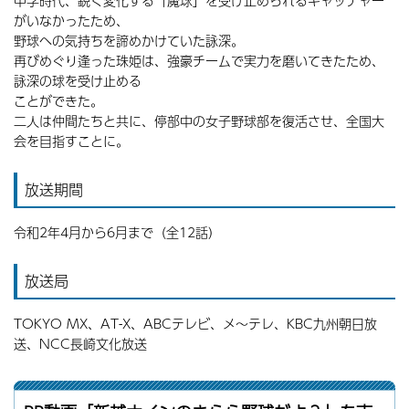
中学時代、鋭く変化する「魔球」を受け止められるキャッチャー
がいなかったため、
野球への気持ちを諦めかけていた詠深。
再びめぐり逢った珠姫は、強豪チームで実力を磨いてきたため、
詠深の球を受け止める
ことができた。
二人は仲間たちと共に、停部中の女子野球部を復活させ、全国大
会を目指すことに。
放送期間
令和2年4月から6月まで（全12話）
放送局
TOKYO MX、AT-X、ABCテレビ、メ〜テレ、KBC九州朝日放
送、NCC長崎文化放送