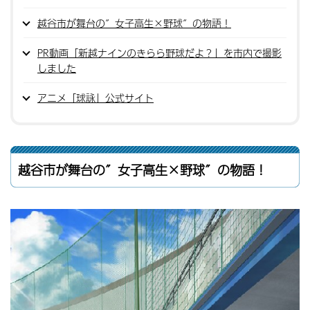
越谷市が舞台の″女子高生×野球″の物語！
PR動画「新越ナインのきらら野球だよ？」を市内で撮影
しました
アニメ「球詠」公式サイト
越谷市が舞台の″女子高生×野球″の物語！