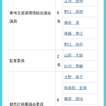
立澤 貴明
野口 高明
東埼玉資源環境組合議会
6
議員
名
畑谷 茂
後藤 孝江
野口 佳司
山田 大助
2
監査委員
名
白川 秀嗣
大野 恭子
和泉田 宏幸
藤部 徳治
6
都市計画審議会委員