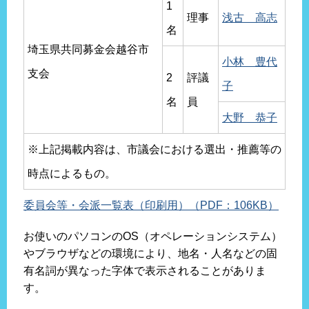
1
理事
浅古 高志
名
埼玉県共同募金会越谷市
小林 豊代
支会
2
評議
子
名
員
大野 恭子
※上記掲載内容は、市議会における選出・推薦等の
時点によるもの。
委員会等・会派一覧表（印刷用）（PDF：106KB）
お使いのパソコンのOS（オペレーションシステム）
やブラウザなどの環境により、地名・人名などの固
有名詞が異なった字体で表示されることがありま
す。