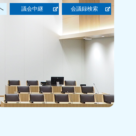
へ
議会中継
会議録検索