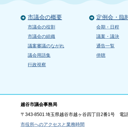
市議会の概要
定例会・臨
市議会の役割
会期・日程
市議会の組織
議案・議決
議案審議のながれ
通告一覧
議会用語集
傍聴
行政視察
越谷市議会事務局
〒343-8501 埼玉県越谷市越ヶ谷四丁目2番1号 電話：04
市役所へのアクセスと業務時間