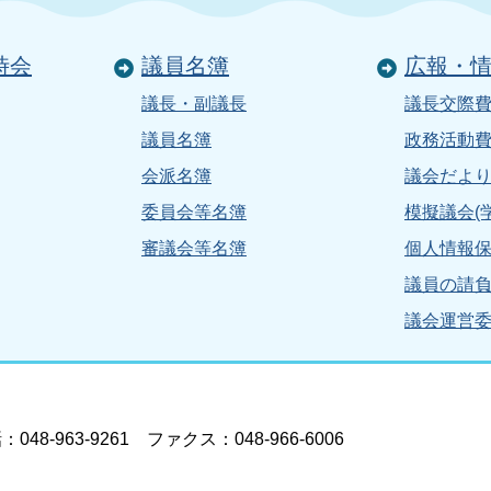
時会
議員名簿
広報・
議長・副議長
議長交際
議員名簿
政務活動
会派名簿
議会だよ
委員会等名簿
模擬議会(
審議会等名簿
個人情報
議員の請
議会運営
8-963-9261 ファクス：048-966-6006