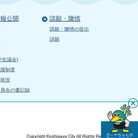
情報公開
請願・陳情
費
請願・陳情の提出
費
請願
り
学生議会)
保護制度
負状況
委員会の書記録
Copyright Koshigaya City All Rights Reserved.