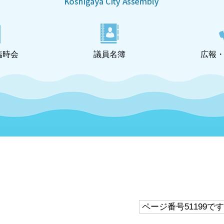
臨時会
議員名簿
広報
ページ番号51199で