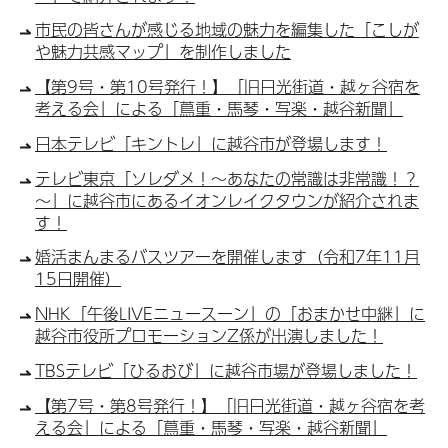
市民の皆さんが感じる地域の魅力を編集した「こしが
や魅力共感マップ」を制作しました
【第9号・第10号発行！】「旧日光街道・越ヶ谷宿を
考える会」による「蔦重・馬琴・写楽・越谷新聞」
日本テレビ「キントレ」に越谷市が登場します！
テレビ東京「ソレダメ！～あなたの常識は非常識！？
～」に越谷市にあるイオンレイクタウンが紹介されま
す！
婚活まんまるバスツアーを開催します（令和7年11月
15日開催）
NHK「午後LIVEニュースーン」の「おまかせ中継」に
越谷市役所プロモーションZ係が出演しました！
TBSテレビ「ひるおび」に越谷市場が登場しました！
【第7号・第8号発行！】「旧日光街道・越ヶ谷宿を考
える会」による「蔦重・馬琴・写楽・越谷新聞」