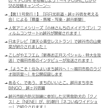
の”イチOSHI”を投稿しよう！～イチOSHIこしがや
SNS投稿キャンペーン～
【第11号発行！】「旧日光街道・越ヶ谷宿を考える
会」による「蔦重・馬琴・写楽・越谷新聞」
人気アニメシリーズ「小林さんちのメイドラゴン」フ
ィルムコンサートin越谷が開催されます！
日本テレビ「満天☆青空レストラン」で越谷市の山東
菜が紹介されました！
こしがやエフエム「新春お正月スペシャル・特大生放
送」で福田市長のインタビューが放送されます！
「ようこそ！住みよいまち越谷へ！〜福田市長のラジ
オ談話室〜」を公開収録します
あるく、であう、まちのいいとこ。越谷まち歩き
BINGO 越ヶ谷宿編
越谷市総合防災訓練に参加した災害救助犬の「クノ
ス」と「NENE」が、BS朝日「ネコいぬワイドショ
ー」で紹介されます！