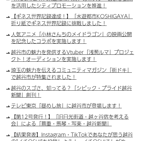
を活用したシティプロモーションを推進！
【ギネス世界記録達成！】「水遊都市KOSHIGAYA」
折り紙でギネス世界記録に挑戦しました！
人気アニメ「小林さんちのメイドラゴン」の映画公開
を記念したコラボを実施します！
越谷市の魅力を発信するVtuber「浅葱ルマ」プロジェ
クト！オーディションを実施します！
埼玉の魅力を伝えるコミュニティマガジン「街ドキ」
で越谷市が特集されました！
越谷のスゴさ、知ってる？「シビック・プライド越谷
新聞」創刊！
テレビ東京「昼めし旅」に越谷市が登場します！
【第12号発行！】「旧日光街道・越ヶ谷宿を考える
会」による「蔦重・馬琴・写楽・越谷新聞」
【結果発表】Instagram・TikTokであなたが思う越谷