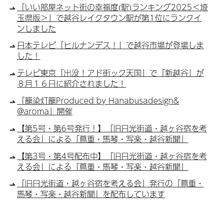
「いい部屋ネット街の幸福度(駅)ランキング2025＜埼
玉県版＞」で越谷レイクタウン駅が第1位にランクイ
ンしました
日本テレビ「ヒルナンデス！」で越谷市場が登場しま
した！
テレビ東京「出没！アド街ック天国」で「新越谷」が
８月１６日に紹介されました！
「籠染灯籠Produced by Hanabusadesign&
@aroma」開催
【第5号・第6号発行！】「旧日光街道・越ヶ谷宿を考
える会」による「蔦重・馬琴・写楽・越谷新聞」
【第3号・第4号配布中】「旧日光街道・越ヶ谷宿を考
える会」による「蔦重・馬琴・写楽・越谷新聞」
「旧日光街道・越ヶ谷宿を考える会」発行の「蔦重・
馬琴・写楽・越谷新聞」を配布しています