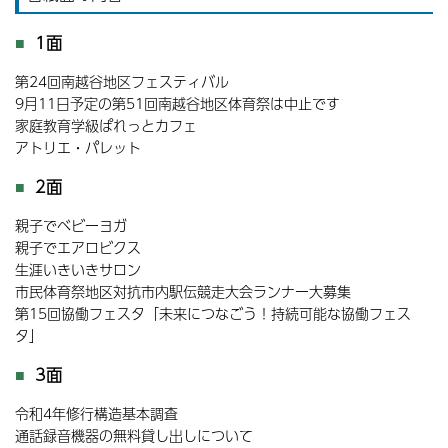
1面
第24回南越谷地区フェスティバル
9月11日予定の第51回南越谷地区体育祭は中止です
家庭教育学級ぱれっとカフェ
アトリエ・パレット
2面
親子でベビーヨガ
親子でエアロビクス
生涯いきいきサロン
市民体育祭地区対抗市内駅伝競走大会ランナー大募集
第15回協働フェスタ「未来につなごう！持続可能な協働フェス
タ」
3面
令和4年修行構造基本調査
通話録音機器の無料貸し出しについて