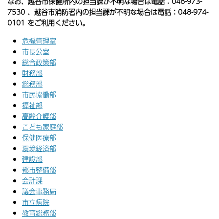
なお、越谷市保健所内の担当課が不明な場合は電話：048-973-
7530 、越谷市消防署内の担当課が不明な場合は電話：048-974-
0101 をご利用ください。
危機管理室
市長公室
総合政策部
財務部
総務部
市民協働部
福祉部
高齢介護部
こども家庭部
保健医療部
環境経済部
建設部
都市整備部
会計課
議会事務局
市立病院
教育総務部