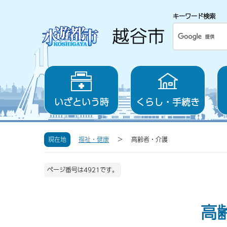
キーワード検索
いざという時
くらし・手続き
現在地
福祉・健康
高齢者・介護
ページ番号は4921です。
高