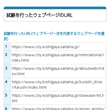
試験を行ったウェブページのURL
試験を行ったURL(ウェブページ一式を代表するウェブページを選
択)
1
https://www.city.koshigaya.saitama.jp/
2
https://www.city.koshigaya.saitama.jp/international/i
ndex.html
3
https://www.city.koshigaya.saitama.jp/aboutweb/ind
ex.html
4
https://www.city.koshigaya.saitama.jp/kurashi_shise
i/fukushi/index.html
5
https://www.city.koshigaya.saitama.jp/toiawase/tel.h
tml
6
https://www.city.koshigaya.saitama.jp/anzen_anshin/