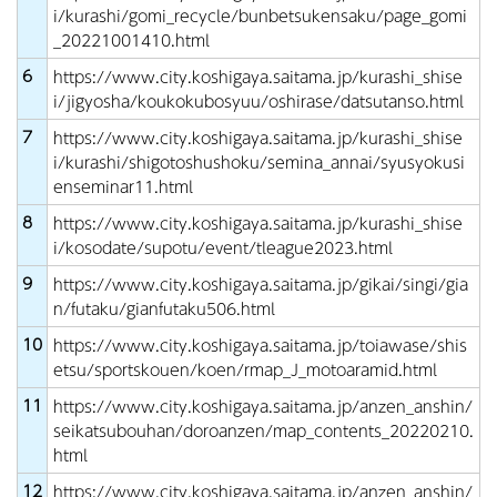
i/kurashi/gomi_recycle/bunbetsukensaku/page_gomi
_20221001410.html
6
https://www.city.koshigaya.saitama.jp/kurashi_shise
i/jigyosha/koukokubosyuu/oshirase/datsutanso.html
7
https://www.city.koshigaya.saitama.jp/kurashi_shise
i/kurashi/shigotoshushoku/semina_annai/syusyokusi
enseminar11.html
8
https://www.city.koshigaya.saitama.jp/kurashi_shise
i/kosodate/supotu/event/tleague2023.html
9
https://www.city.koshigaya.saitama.jp/gikai/singi/gia
n/futaku/gianfutaku506.html
10
https://www.city.koshigaya.saitama.jp/toiawase/shis
etsu/sportskouen/koen/rmap_J_motoaramid.html
11
https://www.city.koshigaya.saitama.jp/anzen_anshin/
seikatsubouhan/doroanzen/map_contents_20220210.
html
12
https://www.city.koshigaya.saitama.jp/anzen_anshin/