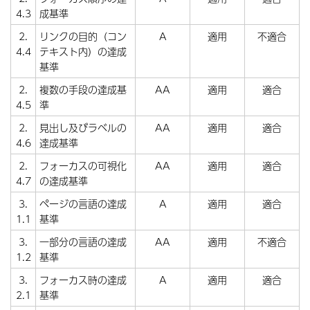
4.3
成基準
2.
リンクの目的（コン
A
適用
不適合
4.4
テキスト内）の達成
基準
2.
複数の手段の達成基
AA
適用
適合
4.5
準
2.
見出し及びラベルの
AA
適用
適合
4.6
達成基準
2.
フォーカスの可視化
AA
適用
適合
4.7
の達成基準
3.
ページの言語の達成
A
適用
適合
1.1
基準
3.
一部分の言語の達成
AA
適用
不適合
1.2
基準
3.
フォーカス時の達成
A
適用
適合
2.1
基準