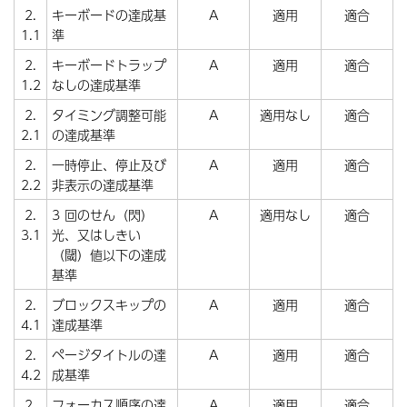
2.
キーボードの達成基
A
適用
適合
1.1
準
2.
キーボードトラップ
A
適用
適合
1.2
なしの達成基準
2.
タイミング調整可能
A
適用なし
適合
2.1
の達成基準
2.
一時停止、停止及び
A
適用
適合
2.2
非表示の達成基準
2.
3 回のせん（閃）
A
適用なし
適合
3.1
光、又はしきい
（閾）値以下の達成
基準
2.
ブロックスキップの
A
適用
適合
4.1
達成基準
2.
ページタイトルの達
A
適用
適合
4.2
成基準
2.
フォーカス順序の達
A
適用
適合