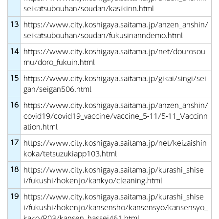
seikatsubouhan/soudan/kasikinn.html
13
https://www.city.koshigaya.saitama.jp/anzen_anshin/
seikatsubouhan/soudan/fukusinanndemo.html
14
https://www.city.koshigaya.saitama.jp/net/dourosou
mu/doro_fukuin.html
15
https://www.city.koshigaya.saitama.jp/gikai/singi/sei
gan/seigan506.html
16
https://www.city.koshigaya.saitama.jp/anzen_anshin/
covid19/covid19_vaccine/vaccine_5-11/5-11_Vaccinn
ation.html
17
https://www.city.koshigaya.saitama.jp/net/keizaishin
koka/tetsuzukiapp103.html
18
https://www.city.koshigaya.saitama.jp/kurashi_shise
i/fukushi/hokenjo/kankyo/cleaning.html
19
https://www.city.koshigaya.saitama.jp/kurashi_shise
i/fukushi/hokenjo/kansensho/kansensyo/kansensyo_
kako/R03/kansen_hassei461.html