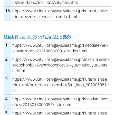
i/shisei/koho/mail_sns/citymail.html
15
https://www.city.koshigaya.saitama.jp/kurashi_shise
i/info/event/calendar/calendar.html
試験を行ったURL(ランダムな方法で選択)
1
https://www.city.koshigaya.saitama.jp/kosodate-net/
q-waie/docs/2021060600014/index.html
2
https://www.city.koshigaya.saitama.jp/anzen_anshin/
syobohonbu/event/kobokosyu/kyuumeikouyuu3nitei
hr.html
3
https://www.city.koshigaya.saitama.jp/kurashi_shise
i/fukushi/hokenjo/kansensho/5rui_ikou_20230508.ht
ml
4
https://www.city.koshigaya.saitama.jp/kosodate-net/
docs/2013013000057/index.html
5
https://www.city.koshigaya.saitama.jp/kurashi_shise