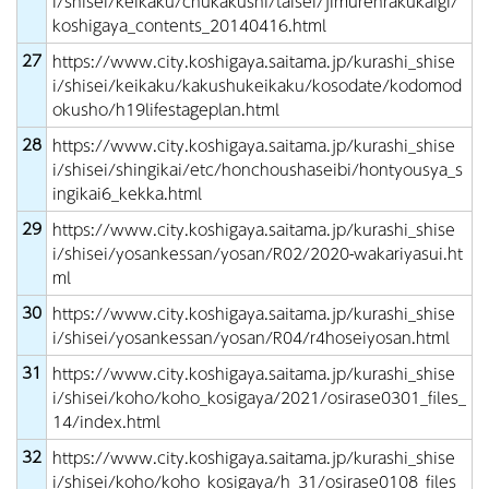
i/shisei/keikaku/chukakushi/taisei/jimurenrakukaigi/
koshigaya_contents_20140416.html
27
https://www.city.koshigaya.saitama.jp/kurashi_shise
i/shisei/keikaku/kakushukeikaku/kosodate/kodomod
okusho/h19lifestageplan.html
28
https://www.city.koshigaya.saitama.jp/kurashi_shise
i/shisei/shingikai/etc/honchoushaseibi/hontyousya_s
ingikai6_kekka.html
29
https://www.city.koshigaya.saitama.jp/kurashi_shise
i/shisei/yosankessan/yosan/R02/2020-wakariyasui.ht
ml
30
https://www.city.koshigaya.saitama.jp/kurashi_shise
i/shisei/yosankessan/yosan/R04/r4hoseiyosan.html
31
https://www.city.koshigaya.saitama.jp/kurashi_shise
i/shisei/koho/koho_kosigaya/2021/osirase0301_files_
14/index.html
32
https://www.city.koshigaya.saitama.jp/kurashi_shise
i/shisei/koho/koho_kosigaya/h_31/osirase0108_files_