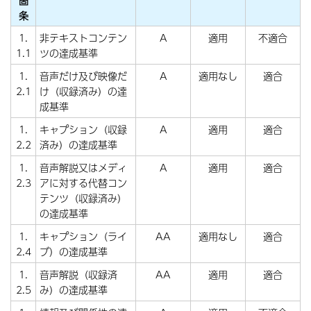
箇
条
1.
非テキストコンテン
A
適用
不適合
1.1
ツの達成基準
1.
音声だけ及び映像だ
A
適用なし
適合
2.1
け（収録済み）の達
成基準
1.
キャプション（収録
A
適用
適合
2.2
済み）の達成基準
1.
音声解説又はメディ
A
適用
適合
2.3
アに対する代替コン
テンツ（収録済み）
の達成基準
1.
キャプション（ライ
AA
適用なし
適合
2.4
ブ）の達成基準
1.
音声解説（収録済
AA
適用
適合
2.5
み）の達成基準