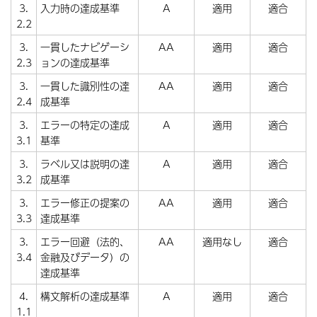
3.
入力時の達成基準
A
適用
適合
2.2
3.
一貫したナビゲーシ
AA
適用
適合
2.3
ョンの達成基準
3.
一貫した識別性の達
AA
適用
適合
2.4
成基準
3.
エラーの特定の達成
A
適用
適合
3.1
基準
3.
ラベル又は説明の達
A
適用
適合
3.2
成基準
3.
エラー修正の提案の
AA
適用
適合
3.3
達成基準
3.
エラー回避（法的、
AA
適用なし
適合
3.4
金融及びデータ）の
達成基準
4.
構文解析の達成基準
A
適用
適合
1.1