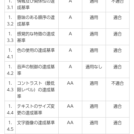
1.
情報及び関係性の達
A
適用
不適合
3.1
成基準
1.
意味のある順序の達
A
適用
適合
3.2
成基準
1.
感覚的な特徴の達成
A
適用
適合
3.3
基準
1.
色の使用の達成基準
A
適用
適合
4.1
1.
音声の制御の達成基
A
適用なし
適合
4.2
準
1.
コントラスト（最低
AA
適用
不適合
4.3
限レベル）の達成基
準
1.
テキストのサイズ変
AA
適用
適合
4.4
更の達成基準
1.
文字画像の達成基準
AA
適用
適合
4.5