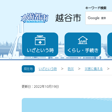
キーワード検索
いざという時
くらし・手続き
現在地
いざという時
防災
災害に備える
更新日：2022年10月19日