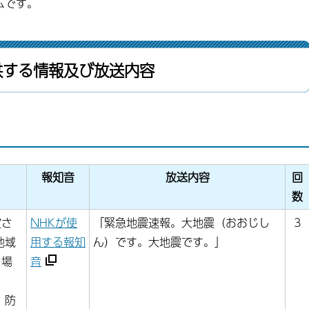
ムです。
供する情報及び放送内容
報知音
放送内容
回
数
定さ
NHKが使
「緊急地震速報。大地震（おおじし
3
地域
用する報知
ん）です。大地震です。」
る場
音
、防