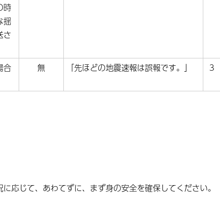
の時
な揺
送さ
場合
無
「先ほどの地震速報は誤報です。」
3
況に応じて、あわてずに、まず身の安全を確保してください。