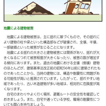
地震による建物被害
地震による建物被害は、主に揺れに基づくもので、その揺れに
より建物の柱や梁といった構造部などが破壊され、全壊、半壊、
一部破損といった被害が生じることになります。
地震による揺れの大きさと建物被害には関係があり、揺れが大
きくなるにつれて被害程度が大きくなったり、被害の数が増加す
る傾向にあります。また、過去の地震における全壊（倒壊）建物
のほとんどが、建築基準法改正前の昭和56年以前に建築されたも
のであったことから、当時の建物には、構造や耐震性に問題があ
る可能性が高いと推測されています。したがって、揺れやすい地
域であったり、古い木造建物が多い地域は、相対的に危険度が高
くなります。
自宅のまわりやよく行く場所、避難ルートの安全性を確認して
おきましょう。また、自宅や通っている学校、職場の耐震性につ
いても関心を持ちましょう。