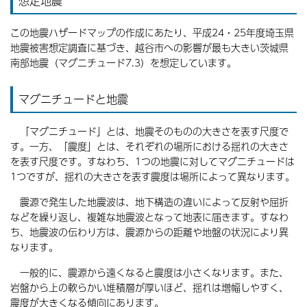
想定地震
この地震ハザードマップの作成にあたり、平成24・25年度埼玉県
地震被害想定調査に基づき、越谷市への影響が最も大きい茨城県
南部地震（マグニチュード7.3）を想定しています。
マグニチュードと地震
「マグニチュード」とは、地震そのものの大きさを表す尺度で
す。一方、「震度」とは、それぞれの場所における揺れの大きさ
を表す尺度です。すなわち、1つの地震に対してマグニチュードは
1つですが、揺れの大きさを表す震度は場所によって異なります。
震源で発生した地震波は、地下構造の違いによって反射や屈折
などを繰り返し、複雑な地震波となって地表に届きます。すなわ
ち、地震波の伝わり方は、震源からの距離や地盤の状況により異
なります。
一般的に、震源から遠くなると震度は小さくなります。また、
岩盤から上の軟らかい堆積層が厚いほど、揺れは増幅しやすく、
震度が大きくなる傾向にあります。