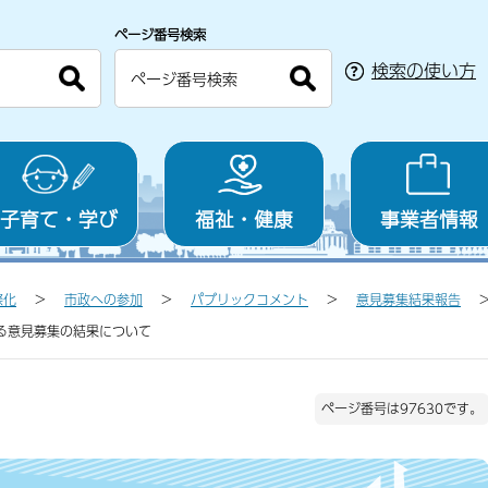
ページ番号検索
検索の使い方
子育て・学び
福祉・健康
事業者情報
際化
市政への参加
パブリックコメント
意見募集結果報告
る意見募集の結果について
ページ番号は97630です。