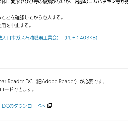
本体に
変形
や
ひび等の破損
がないか、
内部のゴムパッキン等が
る
ことを確認してから点火する。
使用を中止する。
人日本ガス石油機器工業会）（PDF：403KB）
t Reader DC（旧Adobe Reader）が必要です。
ンロードできます。
ader DCのダウンロードへ