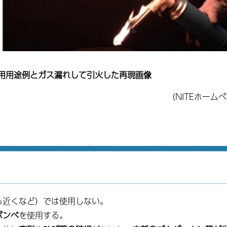
用用途例とガス漏れして引火した再現画像
（NITEホーム
ろ近くなど）では使用しない。
ボンベ
を使用する。