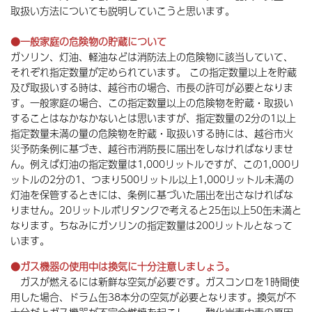
取扱い方法についても説明していこうと思います。
●一般家庭の危険物の貯蔵について
ガソリン、灯油、軽油などは消防法上の危険物に該当していて、
それぞれ指定数量が定められています。 この指定数量以上を貯蔵
及び取扱いする時は、越谷市の場合、市長の許可が必要となりま
す。一般家庭の場合、この指定数量以上の危険物を貯蔵・取扱い
することはなかなかないとは思いますが、指定数量の2分の1以上
指定数量未満の量の危険物を貯蔵・取扱いする時には、越谷市火
災予防条例に基づき、越谷市消防長に届出をしなければなりませ
ん。例えば灯油の指定数量は1,000リットルですが、この1,000リ
ットルの2分の1、つまり500リットル以上1,000リットル未満の
灯油を保管するときには、条例に基づいた届出を出さなければな
りません。20リットルポリタンクで考えると25缶以上50缶未満と
なります。ちなみにガソリンの指定数量は200リットルとなって
います。
●ガス機器の使用中は換気に十分注意しましょう。
ガスが燃えるには新鮮な空気が必要です。ガスコンロを1時間使
用した場合、ドラム缶38本分の空気が必要となります。換気が不