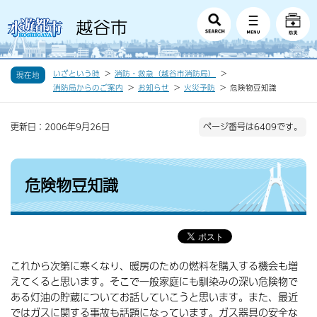
いざという時
消防・救急（越谷市消防局）
現在地
消防局からのご案内
お知らせ
火災予防
危険物豆知識
更新日：2006年9月26日
ページ番号は6409です。
危険物豆知識
これから次第に寒くなり、暖房のための燃料を購入する機会も増
えてくると思います。そこで一般家庭にも馴染みの深い危険物で
ある灯油の貯蔵についてお話していこうと思います。また、最近
ではガスに関する事故も話題になっています。ガス器具の安全な