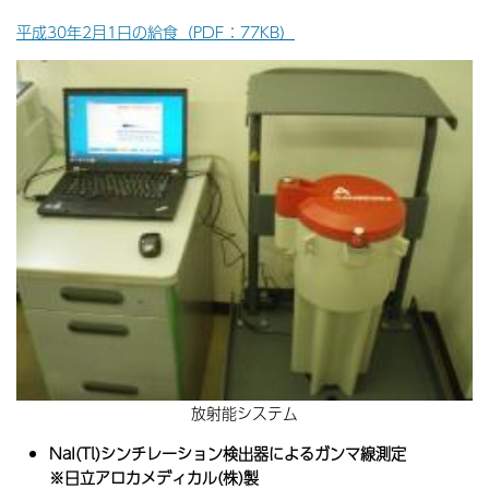
平成30年2月1日の給食（PDF：77KB）
放射能システム
NaI(Tl)シンチレーション検出器によるガンマ線測定
※日立アロカメディカル(株)製