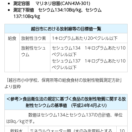
測定容器 マリネリ容器(CAN-KM-301)
測定下限値 セシウム134:10Bq/kg、セシウム
137
:10Bq/kg
越谷市における放射線等の目標値一覧
給食
放射性ヨウ素
1キログラムあたり20ベクレル以下
放射性セシュ
セシュウム134 1キログラムあたり10
ウム
ベクレル以下
セシュウム137 1キログラムあたり10
ベクレル以下
「越谷市小中学校、保育所等の給食食材の放射性物質測定方針」
より抜粋
＜参考＞
食品衛生法の規定に基づく食品の放射性物質に関する放
射性セシウムの基準値 (平成24年4月より)
数値はセシウム134とセシウム137の合計値、単位
はBq／kgです。
飲料水
ミネラルウォーター類（水のみを原料とする
10