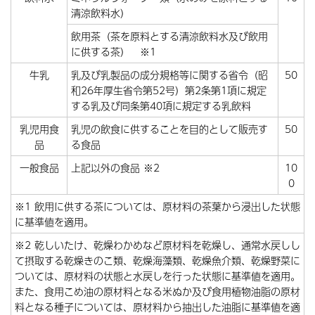
清涼飲料水）
飲用茶（茶を原料とする清涼飲料水及び飲用
に供する茶） ※1
牛乳
乳及び乳製品の成分規格等に関する省令（昭
50
和26年厚生省令第52号）第2条第1項に規定
する乳及び同条第40項に規定する乳飲料
乳児用食
乳児の飲食に供することを目的として販売す
50
品
る食品
一般食品
上記以外の食品 ※2
10
0
※1 飲用に供する茶については、原材料の茶葉から浸出した状態
に基準値を適用。
※2 乾しいたけ、乾燥わかめなど原材料を乾燥し、通常水戻しし
て摂取する乾燥きのこ類、乾燥海藻類、乾燥魚介類、乾燥野菜に
ついては、原材料の状態と水戻しを行った状態に基準値を適用。
また、食用こめ油の原材料となる米ぬか及び食用植物油脂の原材
料となる種子については、原材料から抽出した油脂に基準値を適