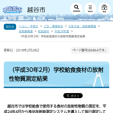
くらし・手続き
ごみ・環境保全
大気汚染・放射線関連
現在地
放射線関連
給食食材
平成29年度
（平成30年2月）学校給食食材の放射性物質測定結果
更新日：2018年2月28日
ページ番号は6864です。
（平成30年2月）学校給食食材の放射
性物質測定結果
越谷市では学校給食で使用する食材の放射性物質の測定を、平
成24年4月から食品放射能測定システムを導入して毎日測定して