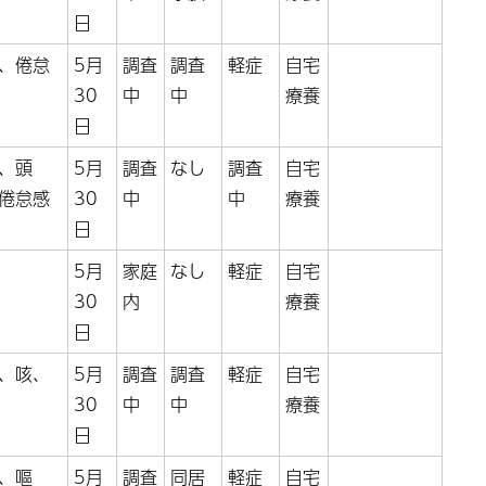
日
、倦怠
5月
調査
調査
軽症
自宅
30
中
中
療養
日
、頭
5月
調査
なし
調査
自宅
倦怠感
30
中
中
療養
日
5月
家庭
なし
軽症
自宅
30
内
療養
日
、咳、
5月
調査
調査
軽症
自宅
30
中
中
療養
日
、嘔
5月
調査
同居
軽症
自宅