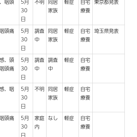
、咽頭
5月
不明
同居
軽症
自宅
東京都発表
30
家族
療養
日
咽頭痛
5月
調査
同居
軽症
自宅
埼玉県発表
30
中
家族
療養
日
感、頭
5月
調査
調査
軽症
自宅
咽頭痛
30
中
中
療養
日
感、咽
5月
不明
同居
軽症
自宅
30
家族
療養
日
咽頭痛
5月
家庭
なし
軽症
自宅
30
内
療養
日