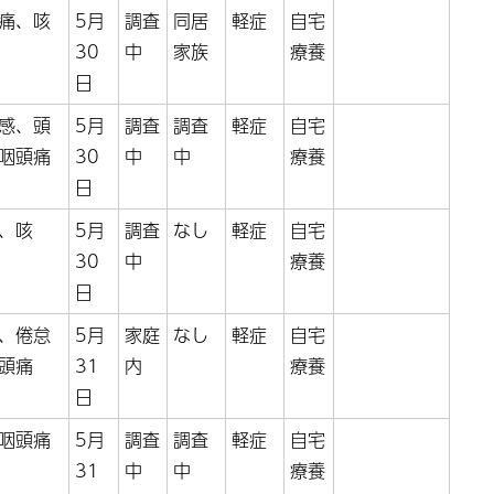
痛、咳
5月
調査
同居
軽症
自宅
30
中
家族
療養
日
感、頭
5月
調査
調査
軽症
自宅
咽頭痛
30
中
中
療養
日
、咳
5月
調査
なし
軽症
自宅
30
中
療養
日
、倦怠
5月
家庭
なし
軽症
自宅
頭痛
31
内
療養
日
咽頭痛
5月
調査
調査
軽症
自宅
31
中
中
療養