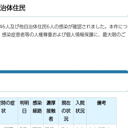
自治体住民
46人及び他自治体住民6人の感染が確認されました。本件につ
、感染症患者等の人権尊重および個人情報保護に、最大限のご
症時の症
判明
感染
濃厚
現在
入院
備考
状
日
経路
接触
の状
状況
者
況