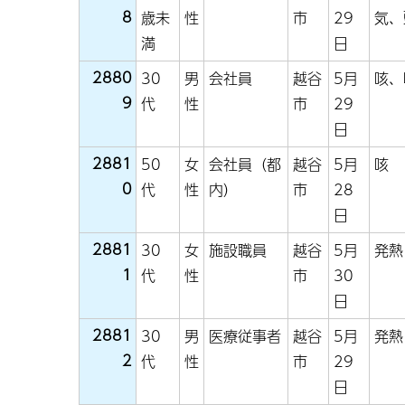
8
歳未
性
市
29
気、
満
日
2880
30
男
会社員
越谷
5月
咳、
9
代
性
市
29
日
2881
50
女
会社員（都
越谷
5月
咳
0
代
性
内）
市
28
日
2881
30
女
施設職員
越谷
5月
発熱
1
代
性
市
30
日
2881
30
男
医療従事者
越谷
5月
発熱
2
代
性
市
29
日