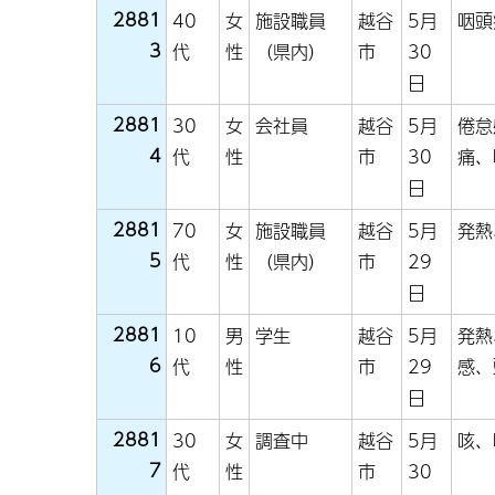
2881
40
女
施設職員
越谷
5月
咽頭
3
代
性
（県内）
市
30
日
2881
30
女
会社員
越谷
5月
倦怠
4
代
性
市
30
痛、
日
2881
70
女
施設職員
越谷
5月
発熱
5
代
性
（県内）
市
29
日
2881
10
男
学生
越谷
5月
発熱
6
代
性
市
29
感、
日
2881
30
女
調査中
越谷
5月
咳、
7
代
性
市
30