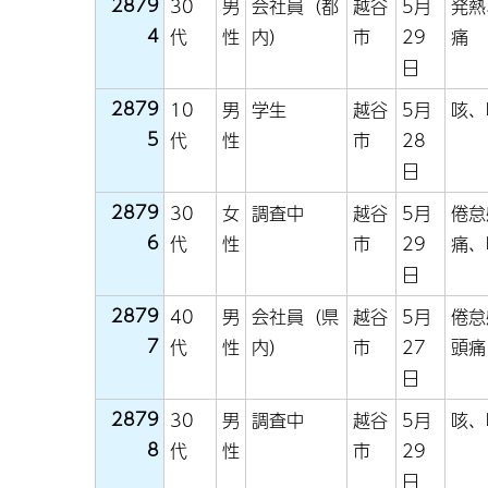
2879
30
男
会社員（都
越谷
5月
発熱
4
代
性
内）
市
29
痛
日
2879
10
男
学生
越谷
5月
咳、
5
代
性
市
28
日
2879
30
女
調査中
越谷
5月
倦怠
6
代
性
市
29
痛、
日
2879
40
男
会社員（県
越谷
5月
倦怠
7
代
性
内）
市
27
頭痛
日
2879
30
男
調査中
越谷
5月
咳、
8
代
性
市
29
日