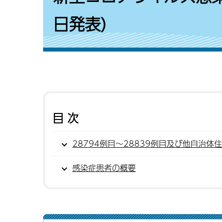
日発表)
目次
28794例目〜28839例目及び他自治体
感染症患者の概要