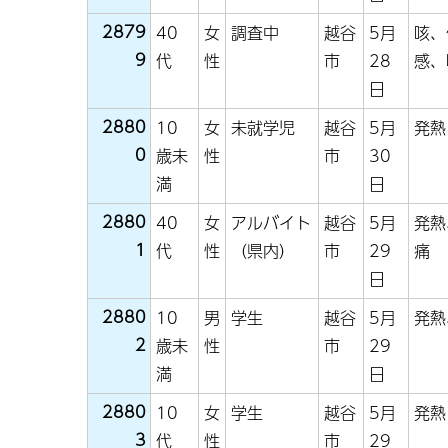
2879
40
女
調査中
越谷
5月
咳、
9
代
性
市
28
感、
日
2880
10
女
未就学児
越谷
5月
発熱
0
歳未
性
市
30
満
日
2880
40
女
アルバイト
越谷
5月
発熱
1
代
性
（県内）
市
29
痛
日
2880
10
男
学生
越谷
5月
発熱
2
歳未
性
市
29
満
日
2880
10
女
学生
越谷
5月
発熱
3
代
性
市
29