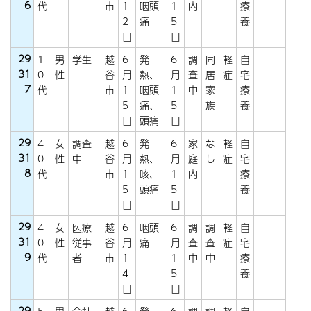
6
代
市
1
咽頭
1
内
療
2
痛
5
養
日
日
29
1
男
学生
越
6
発
6
調
同
軽
自
31
0
性
谷
月
熱、
月
査
居
症
宅
7
代
市
1
咽頭
1
中
家
療
5
痛、
5
族
養
日
頭痛
日
29
4
女
調査
越
6
発
6
家
な
軽
自
31
0
性
中
谷
月
熱、
月
庭
し
症
宅
8
代
市
1
咳、
1
内
療
5
頭痛
5
養
日
日
29
4
女
医療
越
6
咽頭
6
調
調
軽
自
31
0
性
従事
谷
月
痛
月
査
査
症
宅
9
代
者
市
1
1
中
中
療
4
5
養
日
日
29