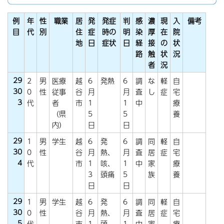
例
年
性
職業
居
発
発症
判
感
濃
現
入
備考
目
代
別
住
症
時の
明
染
厚
在
院
地
日
症状
日
経
接
の
状
路
触
状
況
者
況
29
2
男
医療
越
6
発熱
6
調
な
軽
自
30
0
性
従事
谷
月
月
査
し
症
宅
3
代
者
市
1
1
中
療
（県
5
5
養
内）
日
日
29
1
男
学生
越
6
発
6
調
同
軽
自
30
0
性
谷
月
熱、
月
査
居
症
宅
4
代
市
1
咳、
1
中
家
療
3
頭痛
5
族
養
日
日
29
1
男
学生
越
6
発
6
調
同
軽
自
30
0
性
谷
月
熱、
月
査
居
症
宅
5
代
市
1
頭
1
中
家
療