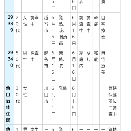
5
6
族
養
日
日
29
2
女
調査
越
6
発
6
調
調
軽
自
33
0
性
中
谷
月
熱、
月
査
査
症
宅
9
代
市
1
咳、
1
中
中
療
5
咽頭
6
養
日
痛
日
29
5
男
調査
越
6
発
6
家
な
軽
自
34
0
性
中
谷
月
熱、
月
庭
し
症
宅
0
代
市
1
咳
1
内
療
5
6
養
日
日
他
3
女
ー
川
6
発熱
6
ー
ー
ー
ー
管轄
自
0
性
口
月
月
保健
治
代
市
1
1
所に
体
1
5
て調
住
日
日
査中
民
他
1
男
学生
三
6
発
6
ー
ー
ー
ー
管轄