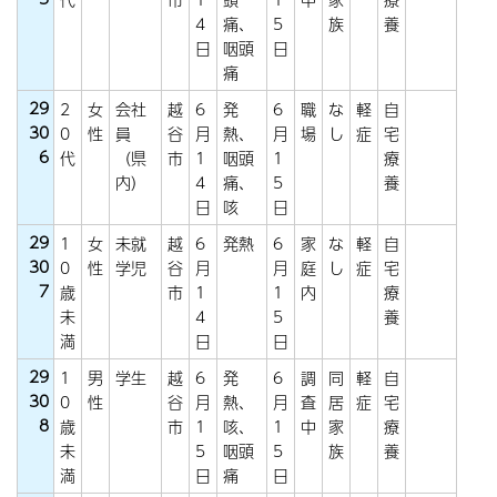
4
痛、
5
族
養
日
咽頭
日
痛
29
2
女
会社
越
6
発
6
職
な
軽
自
30
0
性
員
谷
月
熱、
月
場
し
症
宅
6
代
（県
市
1
咽頭
1
療
内）
4
痛、
5
養
日
咳
日
29
1
女
未就
越
6
発熱
6
家
な
軽
自
30
0
性
学児
谷
月
月
庭
し
症
宅
7
歳
市
1
1
内
療
未
4
5
養
満
日
日
29
1
男
学生
越
6
発
6
調
同
軽
自
30
0
性
谷
月
熱、
月
査
居
症
宅
8
歳
市
1
咳、
1
中
家
療
未
5
咽頭
5
族
養
満
日
痛
日