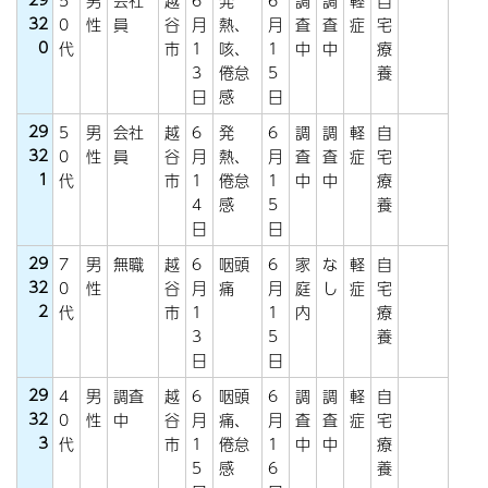
5
男
会社
越
6
発
6
調
調
軽
自
32
0
性
員
谷
月
熱、
月
査
査
症
宅
0
代
市
1
咳、
1
中
中
療
3
倦怠
5
養
日
感
日
29
5
男
会社
越
6
発
6
調
調
軽
自
32
0
性
員
谷
月
熱、
月
査
査
症
宅
1
代
市
1
倦怠
1
中
中
療
4
感
5
養
日
日
29
7
男
無職
越
6
咽頭
6
家
な
軽
自
32
0
性
谷
月
痛
月
庭
し
症
宅
2
代
市
1
1
内
療
3
5
養
日
日
29
4
男
調査
越
6
咽頭
6
調
調
軽
自
32
0
性
中
谷
月
痛、
月
査
査
症
宅
3
代
市
1
倦怠
1
中
中
療
5
感
6
養