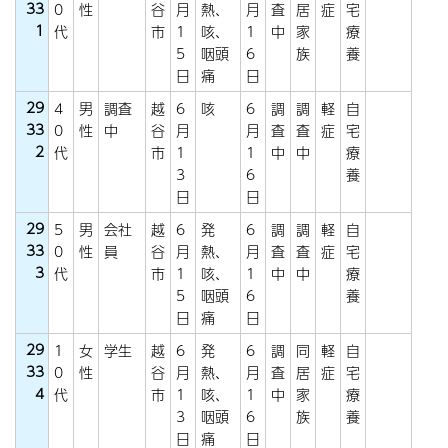
33
0
性
谷
月
熱、
月
査
居
症
宅
1
代
市
1
咳、
1
中
家
療
5
咽頭
6
族
養
日
痛
日
29
4
男
調査
越
6
咳
6
調
調
軽
自
33
0
性
中
谷
月
月
査
査
症
宅
2
代
市
1
1
中
中
療
3
6
養
日
日
29
5
男
会社
越
6
発
6
調
調
軽
自
33
0
性
員
谷
月
熱、
月
査
査
症
宅
3
代
市
1
咳、
1
中
中
療
5
咽頭
6
養
日
痛
日
29
1
女
学生
越
6
発
6
調
同
軽
自
33
0
性
谷
月
熱、
月
査
居
症
宅
4
代
市
1
咳、
1
中
家
療
3
咽頭
6
族
養
日
痛
日