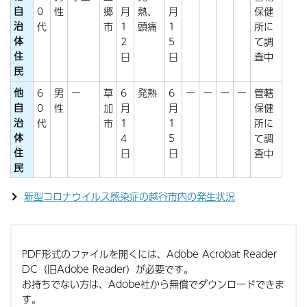
自
0
性
郷
月
熱、
月
保健
治
代
市
1
頭痛
1
所に
体
2
5
て調
住
日
日
査中
民
他
6
男
ー
草
6
発熱
6
ー
ー
ー
ー
管轄
自
0
性
加
月
月
保健
治
代
市
1
1
所に
体
4
5
て調
住
日
日
査中
民
新型コロナウイルス感染症の越谷市内の発生状況
PDF形式のファイルを開くには、Adobe Acrobat Reader
DC（旧Adobe Reader）が必要です。
お持ちでない方は、Adobe社から無償でダウンロードできま
す。