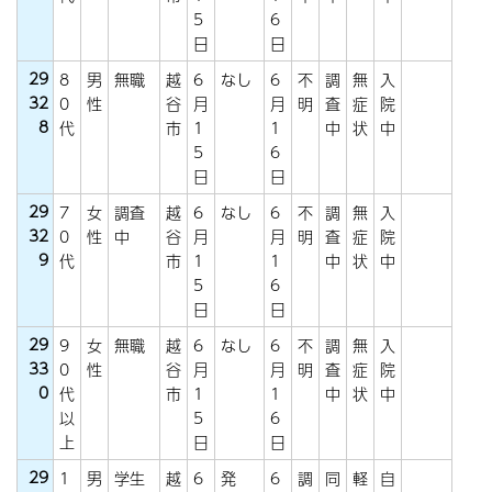
5
6
日
日
29
8
男
無職
越
6
なし
6
不
調
無
入
32
0
性
谷
月
月
明
査
症
院
8
代
市
1
1
中
状
中
5
6
日
日
29
7
女
調査
越
6
なし
6
不
調
無
入
32
0
性
中
谷
月
月
明
査
症
院
9
代
市
1
1
中
状
中
5
6
日
日
29
9
女
無職
越
6
なし
6
不
調
無
入
33
0
性
谷
月
月
明
査
症
院
0
代
市
1
1
中
状
中
以
5
6
上
日
日
29
1
男
学生
越
6
発
6
調
同
軽
自