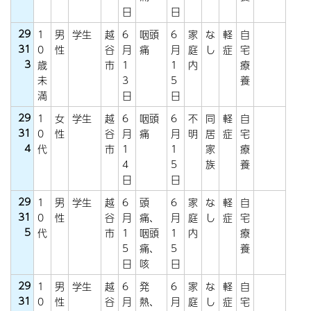
日
日
29
1
男
学生
越
6
咽頭
6
家
な
軽
自
31
0
性
谷
月
痛
月
庭
し
症
宅
3
歳
市
1
1
内
療
未
3
5
養
満
日
日
29
1
女
学生
越
6
咽頭
6
不
同
軽
自
31
0
性
谷
月
痛
月
明
居
症
宅
4
代
市
1
1
家
療
4
5
族
養
日
日
29
1
男
学生
越
6
頭
6
家
な
軽
自
31
0
性
谷
月
痛、
月
庭
し
症
宅
5
代
市
1
咽頭
1
内
療
5
痛、
5
養
日
咳
日
29
1
男
学生
越
6
発
6
家
な
軽
自
31
0
性
谷
月
熱、
月
庭
し
症
宅