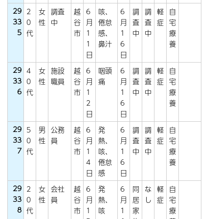
29
2
女
調査
越
6
咳、
6
調
調
軽
自
33
0
性
中
谷
月
倦怠
月
査
査
症
宅
5
代
市
1
感、
1
中
中
療
1
鼻汁
6
養
日
日
29
4
女
施設
越
6
咽頭
6
調
調
軽
自
33
0
性
職員
谷
月
痛
月
査
査
症
宅
6
代
市
1
1
中
中
療
2
6
養
日
日
29
5
男
公務
越
6
発
6
調
調
軽
自
33
0
性
員
谷
月
熱、
月
査
査
症
宅
7
代
市
1
咳、
1
中
中
療
4
倦怠
6
養
日
感
日
29
2
女
会社
越
6
発
6
同
な
軽
自
33
0
性
員
谷
月
熱、
月
居
し
症
宅
8
代
市
1
咳
1
家
療