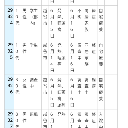
日
日
29
1
男
学生
越
6
発
6
不
同
軽
自
32
0
性
（都
谷
月
熱、
月
明
居
症
宅
4
代
内）
市
1
咽頭
1
家
療
5
痛
6
族
養
日
日
29
1
男
学生
越
6
発
6
調
同
軽
自
32
0
性
谷
月
熱、
月
査
居
症
宅
5
代
市
1
咽頭
1
中
家
療
4
痛
6
族
養
日
日
29
3
女
調査
越
6
発
6
調
調
軽
自
32
0
性
中
谷
月
熱、
月
査
査
症
宅
6
代
市
1
咽頭
1
中
中
療
5
痛、
6
養
日
頭痛
日
29
8
男
無職
越
6
発熱
6
調
調
軽
入
32
0
性
谷
月
月
査
査
症
院
7
代
市
1
1
中
中
中