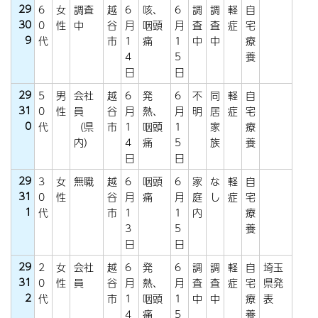
29
6
女
調査
越
6
咳、
6
調
調
軽
自
30
0
性
中
谷
月
咽頭
月
査
査
症
宅
9
代
市
1
痛
1
中
中
療
4
5
養
日
日
29
5
男
会社
越
6
発
6
不
同
軽
自
31
0
性
員
谷
月
熱、
月
明
居
症
宅
0
代
（県
市
1
咽頭
1
家
療
内）
4
痛
5
族
養
日
日
29
3
女
無職
越
6
咽頭
6
家
な
軽
自
31
0
性
谷
月
痛
月
庭
し
症
宅
1
代
市
1
1
内
療
3
5
養
日
日
29
2
女
会社
越
6
発
6
調
調
軽
自
埼玉
31
0
性
員
谷
月
熱、
月
査
査
症
宅
県発
2
代
市
1
咽頭
1
中
中
療
表
4
痛
5
養