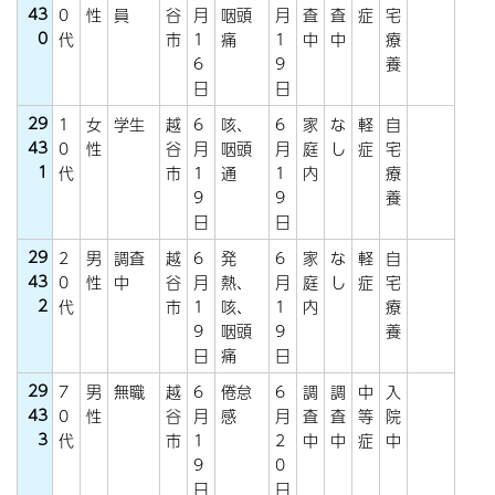
43
0
性
員
谷
月
咽頭
月
査
査
症
宅
0
代
市
1
痛
1
中
中
療
6
9
養
日
日
29
1
女
学生
越
6
咳、
6
家
な
軽
自
43
0
性
谷
月
咽頭
月
庭
し
症
宅
1
代
市
1
通
1
内
療
9
9
養
日
日
29
2
男
調査
越
6
発
6
家
な
軽
自
43
0
性
中
谷
月
熱、
月
庭
し
症
宅
2
代
市
1
咳、
1
内
療
9
咽頭
9
養
日
痛
日
29
7
男
無職
越
6
倦怠
6
調
調
中
入
43
0
性
谷
月
感
月
査
査
等
院
3
代
市
1
2
中
中
症
中
9
0
日
日