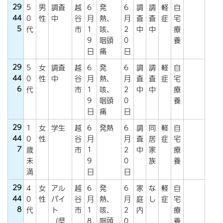
29
5
男
調査
越
6
発
6
調
調
軽
自
44
0
性
中
谷
月
熱、
月
査
査
症
宅
5
代
市
1
咳、
2
中
中
療
9
咽頭
0
養
日
痛
日
29
5
女
調査
越
6
発
6
調
調
軽
自
44
0
性
中
谷
月
熱、
月
査
査
症
宅
6
代
市
1
咳、
2
中
中
療
9
咽頭
0
養
日
痛
日
29
1
女
学生
越
6
発熱
6
調
同
軽
自
44
0
性
谷
月
月
査
居
症
宅
7
歳
市
1
2
中
家
療
未
9
0
族
養
満
日
日
29
4
女
アル
越
6
発
6
家
な
軽
自
44
0
性
バイ
谷
月
熱、
月
庭
し
症
宅
8
代
ト
市
1
咳、
2
内
療
（県
8
咽頭
0
養