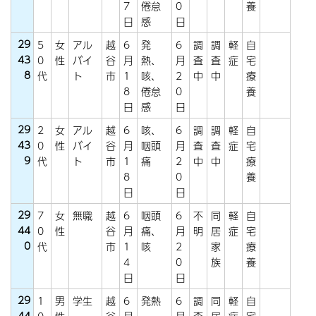
7
倦怠
0
養
日
感
日
29
5
女
アル
越
6
発
6
調
調
軽
自
43
0
性
バイ
谷
月
熱、
月
査
査
症
宅
8
代
ト
市
1
咳、
2
中
中
療
8
倦怠
0
養
日
感
日
29
2
女
アル
越
6
咳、
6
調
調
軽
自
43
0
性
バイ
谷
月
咽頭
月
査
査
症
宅
9
代
ト
市
1
痛
2
中
中
療
8
0
養
日
日
29
7
女
無職
越
6
咽頭
6
不
同
軽
自
44
0
性
谷
月
痛、
月
明
居
症
宅
0
代
市
1
咳
2
家
療
4
0
族
養
日
日
29
1
男
学生
越
6
発熱
6
調
同
軽
自
44