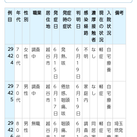
例
年
性
職業
居
発
発症
判
感
濃
現
入
備考
目
代
別
住
症
時の
明
染
厚
在
院
地
日
症状
日
経
接
の
状
路
触
状
況
者
況
29
7
女
調査
越
6
発
6
不
な
軽
自
42
0
性
中
谷
月
熱、
月
明
し
症
宅
4
代
市
1
咳
1
療
5
9
養
日
日
29
7
男
調査
越
6
倦怠
6
家
な
軽
自
42
0
性
中
谷
月
感、
月
庭
し
症
宅
5
代
市
1
咽頭
1
内
療
7
痛、
9
養
日
咳
日
29
8
男
無職
越
6
咽頭
6
調
同
軽
自
埼玉
42
0
性
谷
月
痛、
月
査
居
症
宅
県発
6
代
市
1
咳
1
中
家
療
表