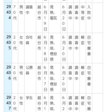
29
7
男
調査
越
6
発
6
調
調
中
入
43
0
性
中
谷
月
熱、
月
査
査
等
院
4
代
市
1
嘔気
2
中
中
症
中
9
0
日
日
29
2
女
会社
越
6
発
6
調
調
軽
自
43
0
性
員
谷
月
熱、
月
査
査
症
宅
5
代
市
1
咳、
2
中
中
療
8
倦怠
0
養
日
感
日
29
2
男
公務
越
6
発
6
調
調
軽
自
43
0
性
員
谷
月
熱、
月
査
査
症
宅
6
代
市
1
咳、
2
中
中
療
7
倦怠
0
養
日
感
日
29
2
女
学生
越
6
発
6
調
調
軽
自
43
0
性
谷
月
熱、
月
査
査
症
宅
7
代
市
1
咳、
2
中
中
療