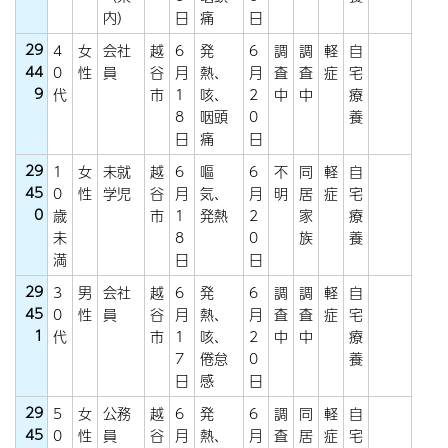
内）
日
痛
日
29
4
女
会社
越
6
発
6
調
調
軽
自
44
0
性
員
谷
月
熱、
月
査
査
症
宅
9
代
市
1
咳、
2
中
中
療
8
咽頭
0
養
日
痛
日
29
1
女
未就
越
6
嘔
6
不
同
軽
自
45
0
性
学児
谷
月
気、
月
明
居
症
宅
0
歳
市
1
発熱
2
家
療
未
8
0
族
養
満
日
日
29
3
男
会社
越
6
発
6
調
調
軽
自
45
0
性
員
谷
月
熱、
月
査
査
症
宅
1
代
市
1
咳、
2
中
中
療
7
倦怠
0
養
日
感
日
29
5
女
公務
越
6
発
6
調
同
軽
自
45
0
性
員
谷
月
熱、
月
査
居
症
宅