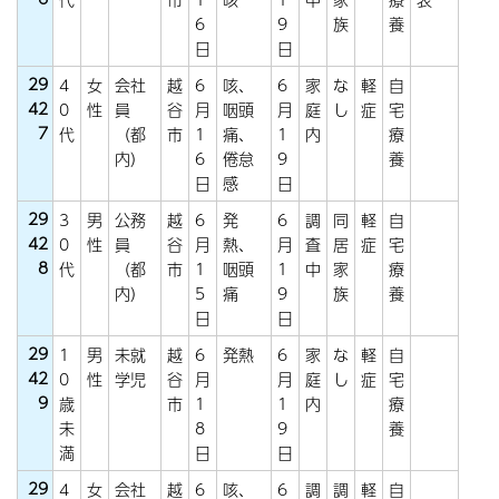
6
9
族
養
日
日
29
4
女
会社
越
6
咳、
6
家
な
軽
自
42
0
性
員
谷
月
咽頭
月
庭
し
症
宅
7
代
（都
市
1
痛、
1
内
療
内）
6
倦怠
9
養
日
感
日
29
3
男
公務
越
6
発
6
調
同
軽
自
42
0
性
員
谷
月
熱、
月
査
居
症
宅
8
代
（都
市
1
咽頭
1
中
家
療
内）
5
痛
9
族
養
日
日
29
1
男
未就
越
6
発熱
6
家
な
軽
自
42
0
性
学児
谷
月
月
庭
し
症
宅
9
歳
市
1
1
内
療
未
8
9
養
満
日
日
29
4
女
会社
越
6
咳、
6
調
調
軽
自