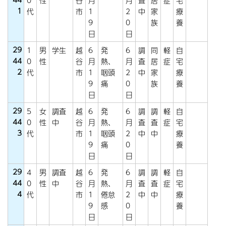
0
性
谷
月
月
査
居
症
宅
1
代
市
1
2
中
家
療
9
0
族
養
日
日
29
1
男
学生
越
6
発
6
調
同
軽
自
44
0
性
谷
月
熱、
月
査
居
症
宅
2
代
市
1
咽頭
2
中
家
療
9
痛
0
族
養
日
日
29
5
女
調査
越
6
発
6
調
調
軽
自
44
0
性
中
谷
月
熱、
月
査
査
症
宅
3
代
市
1
咽頭
2
中
中
療
9
痛
0
養
日
日
29
4
男
調査
越
6
発
6
調
調
軽
自
44
0
性
中
谷
月
熱、
月
査
査
症
宅
4
代
市
1
倦怠
2
中
中
療
9
感
0
養
日
日