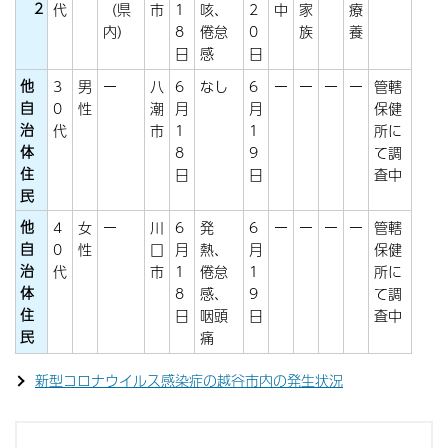
2
代
（県
市
1
咳、
2
中
家
療
内）
8
倦怠
0
族
養
日
感
日
他
3
男
ー
八
6
なし
6
ー
ー
ー
ー
管轄
自
0
性
潮
月
月
保健
治
代
市
1
1
所に
体
8
9
て調
住
日
日
査中
民
他
4
女
ー
川
6
発
6
ー
ー
ー
ー
管轄
自
0
性
口
月
熱、
月
保健
治
代
市
1
倦怠
1
所に
体
8
感、
9
て調
住
日
咽頭
日
査中
民
痛
新型コロナウイルス感染症の越谷市内の発生状況