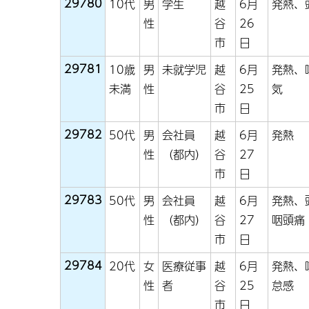
29780
10代
男
学生
越
6月
発熱、
性
谷
26
市
日
29781
10歳
男
未就学児
越
6月
発熱、
未満
性
谷
25
気
市
日
29782
50代
男
会社員
越
6月
発熱
性
（都内）
谷
27
市
日
29783
50代
男
会社員
越
6月
発熱、
性
（都内）
谷
27
咽頭痛
市
日
29784
20代
女
医療従事
越
6月
発熱、
性
者
谷
25
怠感
市
日