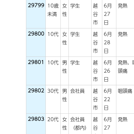
29799
10歳
女
学生
越
6月
発熱
未満
性
谷
27
市
日
29800
10代
女
学生
越
6月
発熱
性
谷
28
市
日
29801
10代
男
学生
越
6月
発熱、
性
谷
26
頭痛
市
日
29802
30代
男
会社員
越
6月
咽頭痛
性
谷
22
市
日
29803
20代
女
会社員
越
6月
発熱
性
（都内）
谷
27