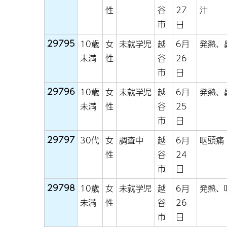
性
谷
27
汁
市
日
29795
10歳
女
未就学児
越
6月
発熱、
未満
性
谷
26
市
日
29796
10歳
女
未就学児
越
6月
発熱、
未満
性
谷
25
市
日
29797
30代
女
調査中
越
6月
咽頭痛
性
谷
24
市
日
29798
10歳
女
未就学児
越
6月
発熱、
未満
性
谷
26
市
日