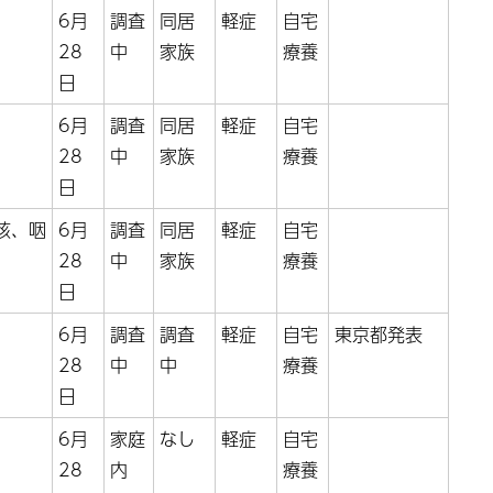
6月
調査
同居
軽症
自宅
28
中
家族
療養
日
6月
調査
同居
軽症
自宅
28
中
家族
療養
日
咳、咽
6月
調査
同居
軽症
自宅
28
中
家族
療養
日
6月
調査
調査
軽症
自宅
東京都発表
28
中
中
療養
日
6月
家庭
なし
軽症
自宅
28
内
療養