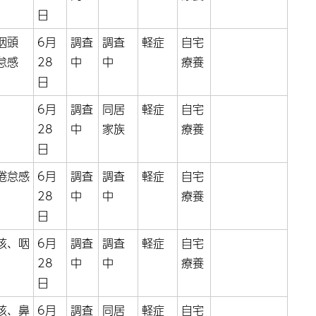
日
咽頭
6月
調査
調査
軽症
自宅
怠感
28
中
中
療養
日
6月
調査
同居
軽症
自宅
28
中
家族
療養
日
倦怠感
6月
調査
調査
軽症
自宅
28
中
中
療養
日
咳、咽
6月
調査
調査
軽症
自宅
28
中
中
療養
日
咳、鼻
6月
調査
同居
軽症
自宅