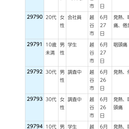
市
日
29790
20代
女
会社員
越
6月
発熱、
性
谷
27
痛、倦
市
日
29791
10歳
男
学生
越
6月
咽頭痛
未満
性
谷
27
市
日
29792
30代
男
調査中
越
6月
発熱、
性
谷
26
市
日
29793
30代
女
調査中
越
6月
発熱、
性
谷
26
頭痛
市
日
29794
10代
男
学生
越
6月
発熱、