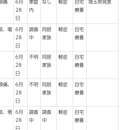
頭痛
6月
家庭
なし
軽症
自宅
埼玉県発表
28
内
療養
日
咳、嘔
6月
調査
同居
軽症
自宅
28
中
家族
療養
日
6月
不明
同居
軽症
自宅
28
家族
療養
日
頭痛、
6月
不明
同居
軽症
自宅
28
家族
療養
日
咳、倦
6月
調査
調査
軽症
自宅
28
中
中
療養
日