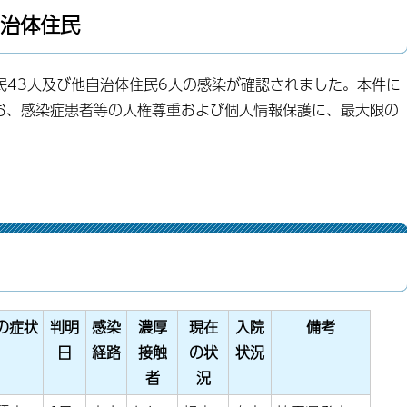
自治体住民
民43人及び他自治体住民6人の感染が確認されました。本件に
お、感染症患者等の人権尊重および個人情報保護に、最大限の
の症状
判明
感染
濃厚
現在
入院
備考
日
経路
接触
の状
状況
者
況