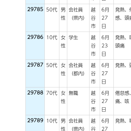
29785
50代
男
会社員
越
6月
発熱、
性
（県内）
谷
27
感、頭
市
日
29786
10代
女
学生
越
6月
発熱、
性
谷
23
頭痛
市
日
29787
50代
女
会社員
越
6月
発熱
性
（都内）
谷
27
市
日
29788
70代
女
無職
越
6月
倦怠感
性
谷
27
痛、咳
市
日
29789
10代
男
会社員
越
6月
発熱、
性
（県内）
谷
27