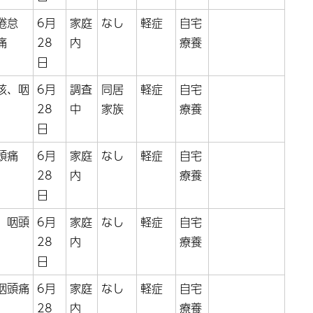
倦怠
6月
家庭
なし
軽症
自宅
痛
28
内
療養
日
咳、咽
6月
調査
同居
軽症
自宅
28
中
家族
療養
日
、頭痛
6月
家庭
なし
軽症
自宅
28
内
療養
日
、咽頭
6月
家庭
なし
軽症
自宅
28
内
療養
日
咽頭痛
6月
家庭
なし
軽症
自宅
28
内
療養