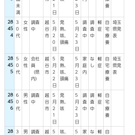
未
1
3
養
満
日
日
28
3
女
調査
越
5
発
5
調
調
軽
自
埼玉
45
0
性
中
谷
月
熱、
月
査
査
症
宅
県発
4
代
市
2
咳、
2
中
中
療
表
0
頭痛
3
養
日
日
28
5
女
会社
越
5
発
5
家
な
軽
自
埼玉
45
0
性
員
谷
月
熱、
月
庭
し
症
宅
県発
5
代
（県
市
2
咳、
2
内
療
表
内）
2
頭痛
3
養
日
日
28
6
男
調査
越
5
発
5
調
調
軽
自
45
0
性
中
谷
月
熱、
月
査
査
症
宅
6
代
市
2
咳
2
中
中
療
1
3
養
日
日
28
3
男
調査
越
5
咳、
5
家
な
軽
自