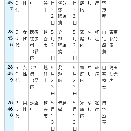
45
0
性
中
谷
月
倦怠
月
庭
し
症
宅
7
代
市
2
感、
2
内
療
2
咽頭
3
養
日
痛
日
28
5
女
医療
越
5
発
5
家
な
軽
自
東京
45
0
性
従事
谷
月
熱、
月
庭
し
症
宅
都発
8
代
者
市
2
咽頭
2
内
療
表
（都
3
痛
3
養
内）
日
日
28
5
女
会社
越
5
発
5
家
な
軽
自
埼玉
45
0
性
員
谷
月
熱、
月
庭
し
症
宅
県発
9
代
（県
市
2
咳
2
内
療
表
内）
3
3
養
日
日
28
3
男
調査
越
5
倦怠
5
家
な
軽
自
46
0
性
中
谷
月
感
月
庭
し
症
宅
0
代
市
2
2
内
療
0
3
養
日
日