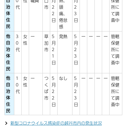
自
0
性
職員
口
月
熱、
月
保健
治
代
市
2
頭
2
所に
体
2
痛、
3
て調
住
日
倦怠
日
査中
民
感
他
3
女
ー
草
5
発熱
5
ー
ー
ー
ー
管轄
自
0
性
加
月
月
保健
治
代
市
2
2
所に
体
1
3
て調
住
日
日
査中
民
他
1
女
ー
つ
5
なし
5
ー
ー
ー
ー
管轄
自
0
性
く
月
月
保健
治
代
ば
2
2
所に
体
市
2
3
て調
住
日
日
査中
民
新型コロナウイルス感染症の越谷市内の発生状況