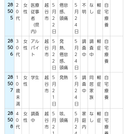
28
2
女
医療
越
5
倦怠
5
不
な
軽
自
50
0
性
従事
谷
月
感、
月
明
し
症
宅
5
代
者
市
2
頭痛
2
療
（県
2
4
養
内）
日
日
28
3
女
アル
越
5
発
5
調
調
軽
自
50
0
性
バイ
谷
月
熱、
月
査
査
症
宅
6
代
ト
市
2
倦怠
2
中
中
療
2
感、
4
養
日
頭痛
日
28
1
女
学生
越
5
発熱
5
調
同
軽
自
50
0
性
谷
月
月
査
居
症
宅
7
歳
市
2
2
中
家
療
未
1
4
族
養
満
日
日
28
4
女
調査
越
5
咳、
5
家
な
軽
自
50
0
性
中
谷
月
頭痛
月
庭
し
症
宅
8
代
市
2
2
内
療
1
4
養