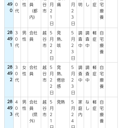
49
0
性
員
谷
月
痛
月
明
し
症
宅
0
代
（都
市
2
2
療
内）
1
3
養
日
日
28
3
男
会社
越
5
発
5
調
調
軽
自
49
0
性
員
谷
月
熱、
月
査
査
症
宅
1
代
市
2
咳
2
中
中
療
2
3
養
日
日
28
3
女
会社
越
5
発
5
調
調
軽
自
49
0
性
員
谷
月
熱、
月
査
査
症
宅
2
代
市
2
倦怠
2
中
中
療
2
感
3
養
日
日
28
4
男
会社
越
5
発熱
5
家
な
軽
自
49
0
性
員
谷
月
月
庭
し
症
宅
3
代
（県
市
2
2
内
療
外）
1
4
養
日
日