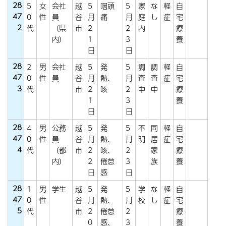
28
5
女
会社
越
5
咽頭
5
家
な
軽
自
47
0
性
員
谷
月
痛
月
庭
し
症
宅
2
代
（県
市
2
2
内
療
内）
1
3
養
日
日
28
2
男
会社
越
5
発
5
調
調
軽
自
47
0
性
員
谷
月
熱、
月
査
査
症
宅
3
代
市
2
咳
2
中
中
療
1
3
養
日
日
28
4
男
公務
越
5
発
5
不
同
軽
自
47
0
性
員
谷
月
熱、
月
明
居
症
宅
4
代
（都
市
2
咳、
2
家
療
内）
2
倦怠
3
族
養
日
感
日
28
1
男
学生
越
5
発
5
学
な
軽
自
47
0
性
谷
月
熱、
月
校
し
症
宅
5
代
市
2
倦怠
2
療
0
感、
3
養