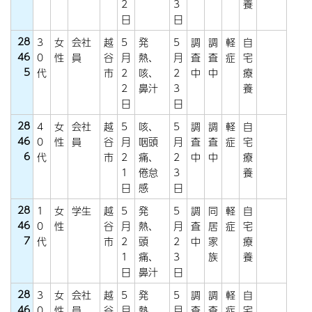
2
3
養
日
日
28
3
女
会社
越
5
発
5
調
調
軽
自
46
0
性
員
谷
月
熱、
月
査
査
症
宅
5
代
市
2
咳、
2
中
中
療
2
鼻汁
3
養
日
日
28
4
女
会社
越
5
咳、
5
調
調
軽
自
46
0
性
員
谷
月
咽頭
月
査
査
症
宅
6
代
市
2
痛、
2
中
中
療
1
倦怠
3
養
日
感
日
28
1
女
学生
越
5
発
5
調
同
軽
自
46
0
性
谷
月
熱、
月
査
居
症
宅
7
代
市
2
頭
2
中
家
療
1
痛、
3
族
養
日
鼻汁
日
28
3
女
会社
越
5
発
5
調
調
軽
自
46
0
性
員
谷
月
熱、
月
査
査
症
宅