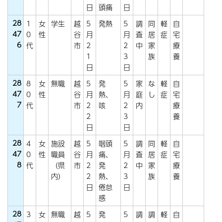
日
頭痛
日
28
1
女
学生
越
5
発熱
5
調
同
軽
自
47
0
性
谷
月
月
査
居
症
宅
6
代
市
2
2
中
家
療
1
3
族
養
日
日
28
8
女
無職
越
5
発
5
家
な
軽
自
47
0
性
谷
月
熱、
月
庭
し
症
宅
7
代
市
2
咳
2
内
療
2
3
養
日
日
28
4
女
施設
越
5
咽頭
5
調
同
軽
自
47
0
性
職員
谷
月
痛、
月
査
居
症
宅
8
代
（県
市
2
発
2
中
家
療
内）
2
熱、
3
族
養
日
倦怠
日
感
28
3
女
無職
越
5
発
5
調
調
軽
自