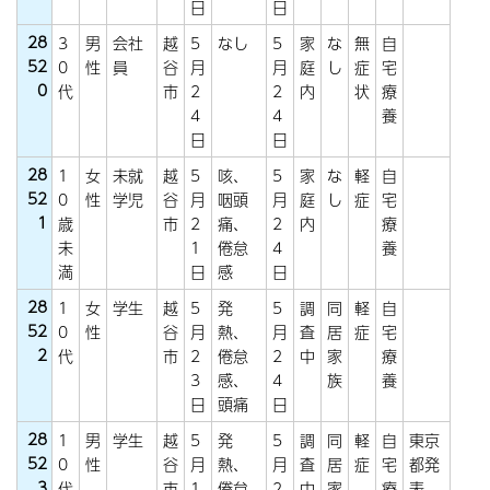
日
日
28
3
男
会社
越
5
なし
5
家
な
無
自
52
0
性
員
谷
月
月
庭
し
症
宅
0
代
市
2
2
内
状
療
4
4
養
日
日
28
1
女
未就
越
5
咳、
5
家
な
軽
自
52
0
性
学児
谷
月
咽頭
月
庭
し
症
宅
1
歳
市
2
痛、
2
内
療
未
1
倦怠
4
養
満
日
感
日
28
1
女
学生
越
5
発
5
調
同
軽
自
52
0
性
谷
月
熱、
月
査
居
症
宅
2
代
市
2
倦怠
2
中
家
療
3
感、
4
族
養
日
頭痛
日
28
1
男
学生
越
5
発
5
調
同
軽
自
東京
52
0
性
谷
月
熱、
月
査
居
症
宅
都発
3
代
市
1
倦怠
2
中
家
療
表