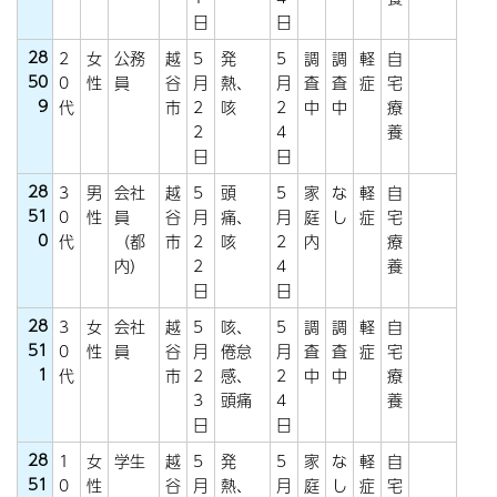
日
日
28
2
女
公務
越
5
発
5
調
調
軽
自
50
0
性
員
谷
月
熱、
月
査
査
症
宅
9
代
市
2
咳
2
中
中
療
2
4
養
日
日
28
3
男
会社
越
5
頭
5
家
な
軽
自
51
0
性
員
谷
月
痛、
月
庭
し
症
宅
0
代
（都
市
2
咳
2
内
療
内）
2
4
養
日
日
28
3
女
会社
越
5
咳、
5
調
調
軽
自
51
0
性
員
谷
月
倦怠
月
査
査
症
宅
1
代
市
2
感、
2
中
中
療
3
頭痛
4
養
日
日
28
1
女
学生
越
5
発
5
家
な
軽
自
51
0
性
谷
月
熱、
月
庭
し
症
宅