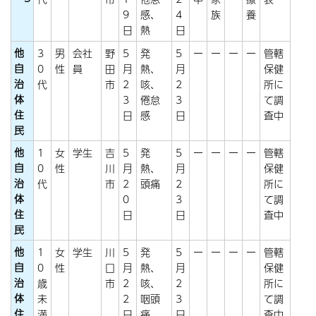
9
感、
4
族
養
日
熱
日
他
3
男
会社
野
5
発
5
ー
ー
ー
ー
管轄
自
0
性
員
田
月
熱、
月
保健
治
代
市
2
咳、
2
所に
体
3
倦怠
3
て調
住
日
感
日
査中
民
他
1
女
学生
吉
5
発
5
ー
ー
ー
ー
管轄
自
0
性
川
月
熱、
月
保健
治
代
市
2
頭痛
2
所に
体
0
3
て調
住
日
日
査中
民
他
1
女
学生
川
5
発
5
ー
ー
ー
ー
管轄
自
0
性
口
月
熱、
月
保健
治
歳
市
2
咳、
2
所に
体
未
2
咽頭
3
て調
住
満
日
痛
日
査中