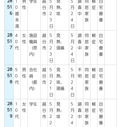
28
1
男
学生
越
5
発
5
調
同
軽
自
51
0
性
谷
月
熱、
月
査
居
症
宅
6
歳
市
2
咳
2
中
家
療
未
3
4
族
養
満
日
日
28
4
女
施設
越
5
発
5
調
同
軽
自
51
0
性
職員
谷
月
熱、
月
査
居
症
宅
7
代
（県
市
2
頭痛
2
中
家
療
内）
3
4
族
養
日
日
28
5
男
会社
越
5
発
5
不
同
軽
自
51
0
性
員
谷
月
熱、
月
明
居
症
宅
8
代
（都
市
2
咳、
2
家
療
内）
1
頭痛
4
族
養
日
日
28
1
女
学生
越
5
発
5
調
同
軽
自
51
0
性
谷
月
熱、
月
査
居
症
宅
9
代
市
2
咳
2
中
家
療
2
4
族
養