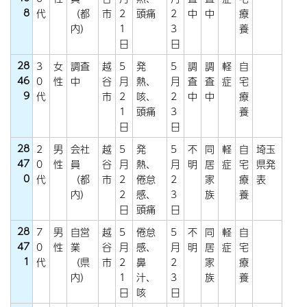
8
代
（都
市
2
頭痛
2
中
中
療
内）
1
3
養
日
日
28
3
女
調査
越
5
発
5
調
調
軽
自
46
0
性
中
谷
月
熱、
月
査
査
症
宅
9
代
市
2
咳、
2
中
中
療
1
頭痛
3
養
日
日
28
2
男
会社
越
5
発
5
不
同
軽
自
埼玉
47
0
性
員
谷
月
熱、
月
明
居
症
宅
県発
0
代
（都
市
2
倦怠
2
家
療
表
内）
2
感、
3
族
養
日
頭痛
日
28
7
男
自営
越
5
倦怠
5
不
同
軽
自
47
0
性
業
谷
月
感、
月
明
居
症
宅
1
代
（県
市
2
鼻
2
家
療
内）
1
汁、
3
族
養
日
咳
日