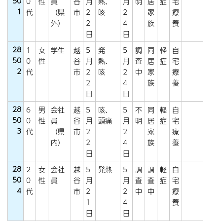
50
0
性
員
谷
月
熱、
月
明
居
症
宅
1
代
（県
市
2
咳
2
家
療
外）
2
4
族
養
日
日
28
1
女
学生
越
5
発
5
調
同
軽
自
50
0
性
谷
月
熱、
月
査
居
症
宅
2
代
市
2
咳
2
中
家
療
2
4
族
養
日
日
28
6
男
会社
越
5
咳、
5
不
同
軽
自
50
0
性
員
谷
月
頭痛
月
明
居
症
宅
3
代
（県
市
2
2
家
療
内）
2
4
族
養
日
日
28
2
女
会社
越
5
発熱
5
調
調
軽
自
50
0
性
員
谷
月
月
査
査
症
宅
4
代
市
2
2
中
中
療
1
4
養
日
日