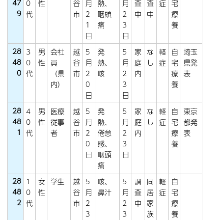
47
0
性
谷
月
熱、
月
査
査
症
宅
9
代
市
2
咽頭
2
中
中
療
1
痛
3
養
日
日
28
3
男
会社
越
5
発
5
家
な
軽
自
埼玉
48
0
性
員
谷
月
熱、
月
庭
し
症
宅
県発
0
代
（県
市
2
咳
2
内
療
表
内）
0
3
養
日
日
28
4
男
医療
越
5
発
5
家
な
軽
自
東京
48
0
性
従事
谷
月
熱、
月
庭
し
症
宅
都発
1
代
者
市
2
倦怠
2
内
療
表
0
感、
3
養
日
咽頭
日
痛
28
1
女
学生
越
5
咳、
5
調
同
軽
自
48
0
性
谷
月
鼻汁
月
査
居
症
宅
2
代
市
2
2
中
家
療
3
3
族
養