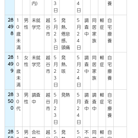
内）
3
4
養
日
日
28
1
男
未就
越
5
発
5
調
同
軽
自
49
0
性
学児
谷
月
熱、
月
査
居
症
宅
8
歳
市
2
倦怠
2
中
家
療
未
3
感、
4
族
養
満
日
頭痛
日
28
1
女
未就
越
5
発
5
調
同
軽
自
49
0
性
学児
谷
月
熱、
月
査
居
症
宅
9
歳
市
2
咳
2
中
家
療
未
3
4
族
養
満
日
日
28
3
男
調査
越
5
発熱
5
調
調
軽
自
50
0
性
中
谷
月
月
査
査
症
宅
0
代
市
2
2
中
中
療
3
4
養
日
日
28
5
男
会社
越
5
発
5
不
同
軽
自