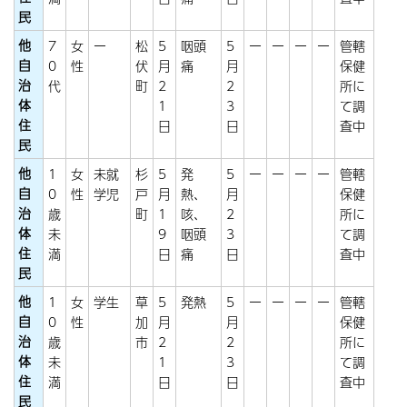
民
他
7
女
ー
松
5
咽頭
5
ー
ー
ー
ー
管轄
自
0
性
伏
月
痛
月
保健
治
代
町
2
2
所に
体
1
3
て調
住
日
日
査中
民
他
1
女
未就
杉
5
発
5
ー
ー
ー
ー
管轄
自
0
性
学児
戸
月
熱、
月
保健
治
歳
町
1
咳、
2
所に
体
未
9
咽頭
3
て調
住
満
日
痛
日
査中
民
他
1
女
学生
草
5
発熱
5
ー
ー
ー
ー
管轄
自
0
性
加
月
月
保健
治
歳
市
2
2
所に
体
未
1
3
て調
住
満
日
日
査中
民