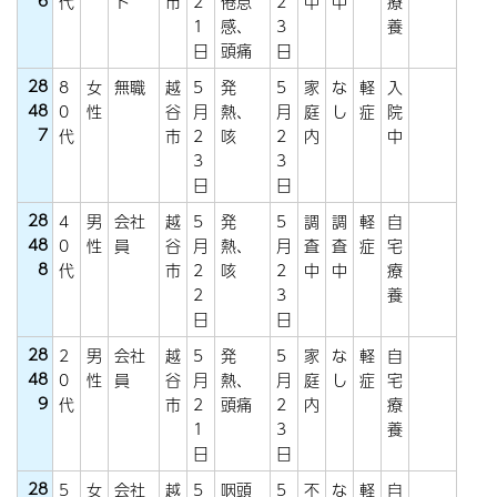
6
代
ト
市
2
倦怠
2
中
中
療
1
感、
3
養
日
頭痛
日
28
8
女
無職
越
5
発
5
家
な
軽
入
48
0
性
谷
月
熱、
月
庭
し
症
院
7
代
市
2
咳
2
内
中
3
3
日
日
28
4
男
会社
越
5
発
5
調
調
軽
自
48
0
性
員
谷
月
熱、
月
査
査
症
宅
8
代
市
2
咳
2
中
中
療
2
3
養
日
日
28
2
男
会社
越
5
発
5
家
な
軽
自
48
0
性
員
谷
月
熱、
月
庭
し
症
宅
9
代
市
2
頭痛
2
内
療
1
3
養
日
日
28
5
女
会社
越
5
咽頭
5
不
な
軽
自