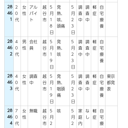
28
2
女
アル
越
5
発
5
調
調
軽
自
46
0
性
バイ
谷
月
熱、
月
査
査
症
宅
1
代
ト
市
1
咳、
2
中
中
療
8
頭痛
3
養
日
日
28
4
男
会社
越
5
発
5
調
調
軽
自
46
0
性
員
谷
月
熱、
月
査
査
症
宅
2
代
市
1
咳
2
中
中
療
9
3
養
日
日
28
4
女
調査
越
5
発
5
調
調
軽
自
東京
46
0
性
中
谷
月
熱、
月
査
査
症
宅
都発
3
代
市
1
咽頭
2
中
中
療
表
9
痛
3
養
日
日
28
7
女
無職
越
5
咳
5
家
な
軽
自
46
0
性
谷
月
月
庭
し
症
宅
4
代
市
2
2
内
療