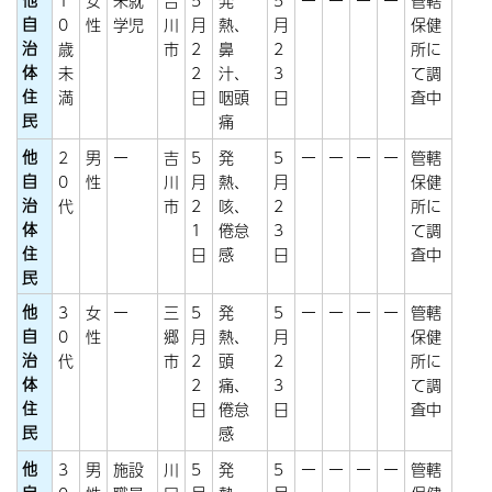
1
女
未就
吉
5
発
5
ー
ー
ー
ー
管轄
自
0
性
学児
川
月
熱、
月
保健
治
歳
市
2
鼻
2
所に
体
未
2
汁、
3
て調
住
満
日
咽頭
日
査中
民
痛
他
2
男
ー
吉
5
発
5
ー
ー
ー
ー
管轄
自
0
性
川
月
熱、
月
保健
治
代
市
2
咳、
2
所に
体
1
倦怠
3
て調
住
日
感
日
査中
民
他
3
女
ー
三
5
発
5
ー
ー
ー
ー
管轄
自
0
性
郷
月
熱、
月
保健
治
代
市
2
頭
2
所に
体
2
痛、
3
て調
住
日
倦怠
日
査中
民
感
他
3
男
施設
川
5
発
5
ー
ー
ー
ー
管轄