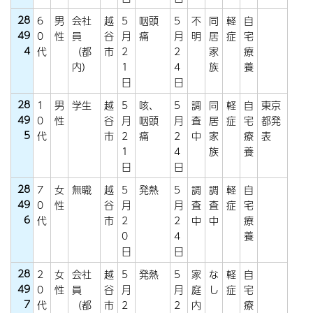
28
6
男
会社
越
5
咽頭
5
不
同
軽
自
49
0
性
員
谷
月
痛
月
明
居
症
宅
4
代
（都
市
2
2
家
療
内）
1
4
族
養
日
日
28
1
男
学生
越
5
咳、
5
調
同
軽
自
東京
49
0
性
谷
月
咽頭
月
査
居
症
宅
都発
5
代
市
2
痛
2
中
家
療
表
1
4
族
養
日
日
28
7
女
無職
越
5
発熱
5
調
調
軽
自
49
0
性
谷
月
月
査
査
症
宅
6
代
市
2
2
中
中
療
0
4
養
日
日
28
2
女
会社
越
5
発熱
5
家
な
軽
自
49
0
性
員
谷
月
月
庭
し
症
宅
7
代
（都
市
2
2
内
療