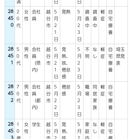
満
日
日
28
2
女
会社
越
5
発熱
5
調
調
軽
自
45
0
性
員
谷
月
月
査
査
症
宅
0
代
市
2
2
中
中
療
1
3
養
日
日
28
5
男
会社
越
5
発
5
不
な
軽
自
埼玉
45
0
性
員
谷
月
熱、
月
明
し
症
宅
県発
1
代
（県
市
2
咳、
2
療
表
内）
1
倦怠
3
養
日
感
日
28
7
男
会社
越
5
倦怠
5
職
同
軽
自
45
0
性
員
谷
月
感
月
場
居
症
宅
2
代
（都
市
2
2
家
療
内）
2
3
族
養
日
日
28
1
女
学生
越
5
発
5
家
な
軽
自
45
0
性
谷
月
熱、
月
庭
し
症
宅
3
歳
市
2
咳
2
内
療