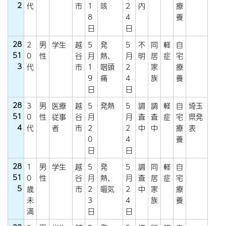
2
代
市
1
咳
2
内
療
8
4
養
日
日
28
2
男
学生
越
5
発
5
不
同
軽
自
51
0
性
谷
月
熱、
月
明
居
症
宅
3
代
市
1
咽頭
2
家
療
9
痛
4
族
養
日
日
28
3
男
医療
越
5
発熱
5
調
調
軽
自
埼玉
51
0
性
従事
谷
月
月
査
査
症
宅
県発
4
代
者
市
2
2
中
中
療
表
0
4
養
日
日
28
1
男
学生
越
5
発
5
調
同
軽
自
51
0
性
谷
月
熱、
月
査
居
症
宅
5
歳
市
2
嘔気
2
中
家
療
未
3
4
族
養
満
日
日