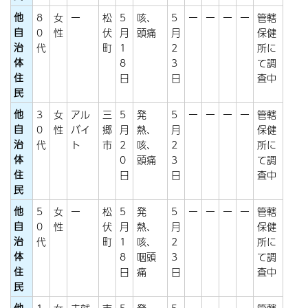
他
8
女
ー
松
5
咳、
5
ー
ー
ー
ー
管轄
自
0
性
伏
月
頭痛
月
保健
治
代
町
1
2
所に
体
8
3
て調
住
日
日
査中
民
他
3
女
アル
三
5
発
5
ー
ー
ー
ー
管轄
自
0
性
バイ
郷
月
熱、
月
保健
治
代
ト
市
2
咳、
2
所に
体
0
頭痛
3
て調
住
日
日
査中
民
他
5
女
ー
松
5
発
5
ー
ー
ー
ー
管轄
自
0
性
伏
月
熱、
月
保健
治
代
町
1
咳、
2
所に
体
8
咽頭
3
て調
住
日
痛
日
査中
民
他