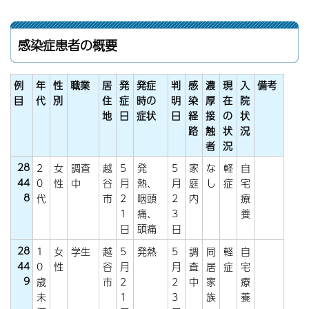
感染症患者の概要
例
年
性
職業
居
発
発症
判
感
濃
現
入
備考
目
代
別
住
症
時の
明
染
厚
在
院
地
日
症状
日
経
接
の
状
路
触
状
況
者
況
28
2
女
調査
越
5
発
5
家
な
軽
自
44
0
性
中
谷
月
熱、
月
庭
し
症
宅
8
代
市
2
咽頭
2
内
療
1
痛、
3
養
日
頭痛
日
28
1
女
学生
越
5
発熱
5
調
同
軽
自
44
0
性
谷
月
月
査
居
症
宅
9
歳
市
2
2
中
家
療
未
1
3
族
養