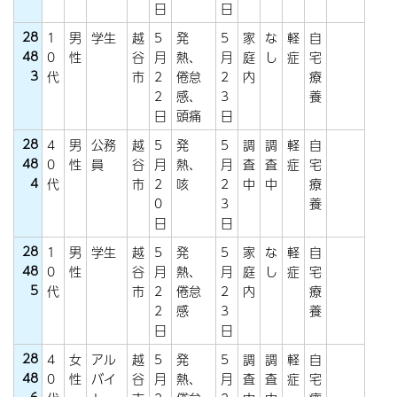
日
日
28
1
男
学生
越
5
発
5
家
な
軽
自
48
0
性
谷
月
熱、
月
庭
し
症
宅
3
代
市
2
倦怠
2
内
療
2
感、
3
養
日
頭痛
日
28
4
男
公務
越
5
発
5
調
調
軽
自
48
0
性
員
谷
月
熱、
月
査
査
症
宅
4
代
市
2
咳
2
中
中
療
0
3
養
日
日
28
1
男
学生
越
5
発
5
家
な
軽
自
48
0
性
谷
月
熱、
月
庭
し
症
宅
5
代
市
2
倦怠
2
内
療
2
感
3
養
日
日
28
4
女
アル
越
5
発
5
調
調
軽
自
48
0
性
バイ
谷
月
熱、
月
査
査
症
宅