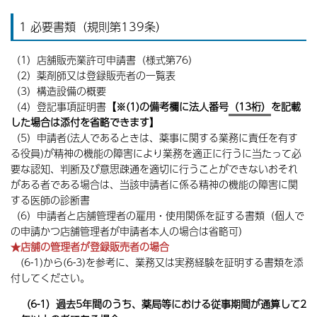
1 必要書類（規則第139条）
（1）店舗販売業許可申請書（様式第76）
（2）薬剤師又は登録販売者の一覧表
（3）構造設備の概要
（4）登記事項証明書
【※(1)の備考欄に法人番号
（13桁）
を記載
した場合は添付を省略できます】
（5）申請者(法人であるときは、薬事に関する業務に責任を有す
る役員)が精神の機能の障害により業務を適正に行うに当たって必
要な認知、判断及び意思疎通を適切に行うことができないおそれ
がある者である場合は、当該申請者に係る精神の機能の障害に関
する医師の診断書
（6）申請者と店舗管理者の雇用・使用関係を証する書類（個人で
の申請かつ店舗管理者が申請者本人の場合は省略可）
★店舗の管理者が登録販売者の場合
(6-1)から(6-3)を参考に、業務又は実務経験を証明する書類を添
付してください。
（6-1）過去5年間のうち、薬局等における従事期間が通算して2