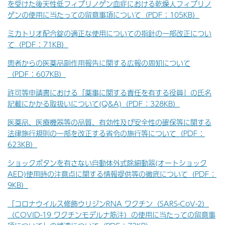
を受けた後天性低フィブリノゲン血症における乾燥人フィブリノ
ゲンの使用に当たっての留意事項について（PDF：105KB）
ミカトリオ配合錠の適正な使用についての指針の一部改正につい
て（PDF：71KB）
患者からの医薬品副作用報告に関する広報の周知について
（PDF：607KB）
許可等申請書における「薬事に関する責任を有する役員」の氏名
記載にかかる取扱いについて(Q&A)（PDF：328KB）
医薬品、医療機器等の品質、有効性及び安全性の確保等に関する
法律施行規則の一部を改正する省令の施行等について（PDF：
623KB）
ショックボタンを有さない自動体外式除細動器(オートショック
AED)使用時の注意点に関する情報提供等の徹底について（PDF：
9KB）
「コロナウイルス修飾ウリジンRNA ワクチン（SARS-CoV-2）
（COVID-19 ワクチンモデルナ筋注）の使用に当たっての留意事