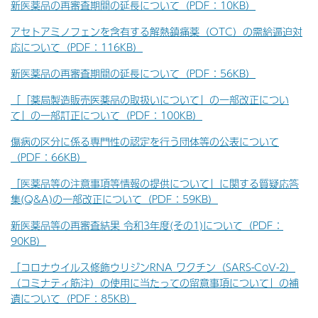
新医薬品の再審査期間の延長について（PDF：10KB）
アセトアミノフェンを含有する解熱鎮痛薬（OTC）の需給逼迫対
応について（PDF：116KB）
新医薬品の再審査期間の延長について（PDF：56KB）
「「薬局製造販売医薬品の取扱いについて」の一部改正につい
て」の一部訂正について（PDF：100KB）
傷病の区分に係る専門性の認定を行う団体等の公表について
（PDF：66KB）
「医薬品等の注意事項等情報の提供について」に関する質疑応答
集(Q&A)の一部改正について（PDF：59KB）
新医薬品等の再審査結果 令和3年度(その1)について（PDF：
90KB）
「コロナウイルス修飾ウリジンRNA ワクチン（SARS-CoV-2）
（コミナティ筋注）の使用に当たっての留意事項について」の補
遺について（PDF：85KB）