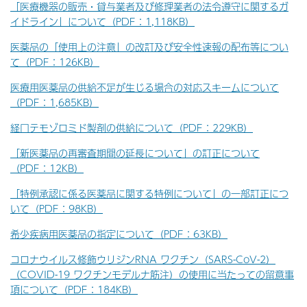
「医療機器の販売・貸与業者及び修理業者の法令遵守に関するガ
イドライン」について（PDF：1,118KB）
医薬品の「使用上の注意」の改訂及び安全性速報の配布等につい
て（PDF：126KB）
医療用医薬品の供給不足が生じる場合の対応スキームについて
（PDF：1,685KB）
経口テモゾロミド製剤の供給について（PDF：229KB）
「新医薬品の再審査期間の延長について」の訂正について
（PDF：12KB）
「特例承認に係る医薬品に関する特例について」の一部訂正につ
いて（PDF：98KB）
希少疾病用医薬品の指定について（PDF：63KB）
コロナウイルス修飾ウリジンRNA ワクチン（SARS-CoV-2）
（COVID-19 ワクチンモデルナ筋注）の使用に当たっての留意事
項について（PDF：184KB）