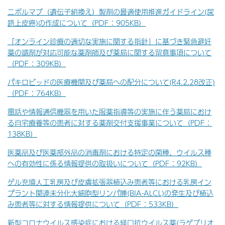
ニボルマブ（遺伝子組換え）製剤の最適使用推進ガイドライン(尿
路上皮癌)の作成について（PDF：905KB）
「オンライン診療の適切な実施に関する指針」に基づき緊急避妊
薬の調剤が対応可能な薬剤師及び薬局に関する留意事項について
（PDF：309KB）
パキロビッドの医療機関及び薬局への配分について(R4.2.28改正)
（PDF：764KB）
電話や情報通信機器を用いた服薬指導等の実施に伴う薬局におけ
る自宅療養等の患者に対する薬剤交付支援事業について（PDF：
138KB）
医薬品及び医薬部外品の消毒剤における特定の菌種、ウイルス種
への有効性に係る情報提供の取扱いについて（PDF：92KB）
ゲル充填人工乳房及び皮膚拡張器植込み患者等における乳房イン
プラント関連未分化大細胞型リンパ腫(BIA-ALCL)の発生及び植込
み患者等に対する情報提供について（PDF：533KB）
新型コロナウイルス感染症における経口抗ウイルス薬(ラゲブリオ