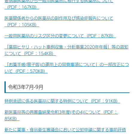
要指導医薬品から一般用医薬品に移行する医薬品について
（PDF：167KB）
医薬関係者からの医薬品の副作用及び感染症報告について
（PDF：105KB）
一般用医薬品のリスク区分の変更について（PDF：87KB）
「薬局ヒヤリ・ハット事例収集・分析事業2020年年報」等の周知
について（PDF：154KB）
「お薬手帳(電子版)の運用上の留意事項について」の一部改正につ
いて（PDF：570KB）
令和3年7月-9月
特例承認に係る医薬品に関する特例について（PDF：91KB）
新医薬品等の再審査結果令和3年度(その4)について（PDF：
85KB）
新たに薬事・食品衛生審議会において公知申請に関する事前評価