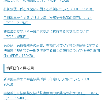
項について」の補遺について（PDF：72KB）
特例承認に係る医薬品に関する特例について（PDF：93KB）
手術器具を介するプリオン病二次感染予防策の遵守について
（PDF：213KB）
要指導医薬品から一般用医薬品に移行する医薬品について
（PDF：65KB）
医薬品、医療機器等の品質、有効性及び安全性の確保等に関する
法律施行規則等の一部を改正する省令の施行について(販売制度関
係)（PDF：130KB）
令和3年4月-6月
新医薬品等の再審査結果 令和3年度(その2)について（PDF：
98KB）
毒薬若しくは劇薬又は特殊疾病用の医薬品の指定の訂正について
（PDF：64KB）