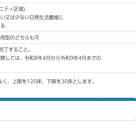
ニティ区域)
ない又は少ない日常生活圏域に
する
利用型のどちらも可
完了すること。
関しては、令和8年4月から令和9年4月までの
く、上限を120床、下限を30床とします。