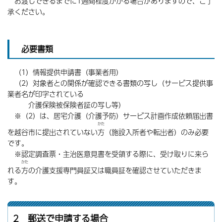
お渡しできるまでに1週間程度かかる場合がありますので、ご了
承ください。
必要書類
（1）情報提供申請書（事業者用）
（2）対象者との関係が確認できる書類の写し（サービス提供事
業者名が印字されている
介護保険被保険者証の写し等）
※（2）は、居宅介護（介護予防）サービス計画作成依頼届出書
かた
を越谷市に提出されていない
方
（施設入所者や転出者）のみ必要
です。
※認定調査票・主治医意見書を受領する際に、受け取りに来ら
かた
れる
方
の介護支援専門員証又は職員証を確認させていただきま
す。
2 郵送で申請する場合