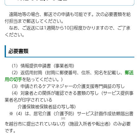
遠隔地等の場合、郵送での申請も可能です。次の必要書類を給
付担当まで郵送してください。
なお、ご返送には1週間から10日程度かかりますので、ご了承
ください。
必要書類
（1）情報提供申請書（事業者用）
（2）返信用封筒（封筒に郵便番号、住所、宛名を記載し、
郵送
用の切手
を貼ってください。）
（3）申請されるケアマネジャーの介護支援専門員証の写し
（4）対象者との関係が確認できる書類の写し（サービス提供事
業者名が印字されている
介護保険被保険者証の写し等）
※（4）は、居宅介護（介護予防）サービス計画作成依頼届出書
かた
を越谷市に提出されていない
方
（施設入所者や転出者）のみ必要
です。