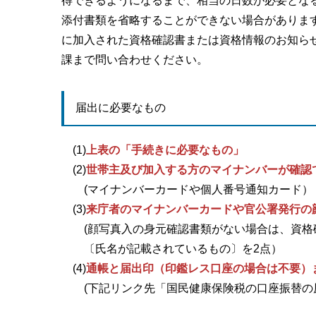
得できるようになるまで、相当の日数が必要とな
添付書類を省略することができない場合がありま
に加入された資格確認書または資格情報のお知ら
課まで問い合わせください。
届出に必要なもの
(1)
上表の「手続きに必要なもの」
(2)
世帯主及び加入する方のマイナンバーが確認
(マイナンバーカードや個人番号通知カード）
(3)
来庁者のマイナンバーカードや官公署発行の
(顔写真入の身元確認書類がない場合は、資
〔氏名が記載されているもの〕を2点）
(4)
通帳と届出印（印鑑レス口座の場合は不要）
(下記リンク先「国民健康保険税の口座振替