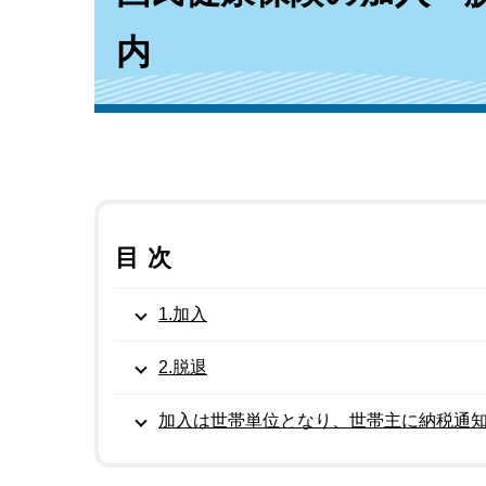
内
目次
1.加入
2.脱退
加入は世帯単位となり、世帯主に納税通