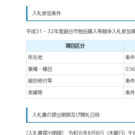
入札参加条件
平成31・32年度越谷市物品購入等競争入札参加
項目区分
所在地
条件
業種・種目
03
級別格付等
条件
実績等
条件
入札書の提出期限及び開札日時
[入札書提出期限] 令和元年8月8日（木曜日）午