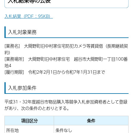
入札結果等の公表
入札結果（PDF：95KB）
入札対象業務
[業務名] 大間野町旧中村家住宅防犯カメラ等賃貸借（長期継続契
約）
[業務場所] 大間野町旧中村家住宅 越谷市大間野町一丁目100番
地4
[履行期限] 令和2年2月1日から令和7年1月31日まで
入札参加条件
平成31・32年度越谷市物品購入等競争入札参加資格者として登録
があり、次の条件のとおりとする。
項目区分
条件
所在地
条件なし