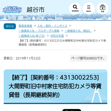
事業者情報
入札・契約・インボイス
現在地
一般競争入札・プロポーザル情報
一般競争入札（物品）
一般競争入札(終了分)
令和元年度
【終了】[契約番号：4313002253]大間野町旧中村家住宅防犯カメラ等
賃貸借（長期継続契約）
更新日：2019年11月22日
ページ番号は8800です。
【終了】[契約番号：4313002253]
大間野町旧中村家住宅防犯カメラ等賃
貸借（長期継続契約）