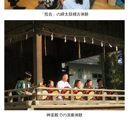
「投合」の締太鼓稽古体験
神楽殿での演奏体験