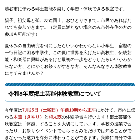
越谷市に伝わる郷土芸能を楽しく学習・体験できる教室です。
親子、祖父母と孫、友達同士、おひとりさまで…市民であればだ
れでも参加できます。（定員に満たない場合のみ市外在住の方の
参加も可能です）
夏休みの自由研究を何にしたらいいかわからない小学生、宿題の
一行日記に困る中学生、この夏に世界を広げたい高校生、伝統芸
能・和楽器に興味があるけど最初の一歩をどうしたらいいかわか
らない方、とにかくお祭りがすきな方、そんなみなさん体験教室
にきてみませんか？
令和8年度郷土芸能体験教室について
今年度は
7月25日（土曜日）午前10時から正午
にかけて、市内に伝
わる
木遣（きやり）
と
和太鼓
の体験学習を行います！郷土芸能体
験教室は「体感」することを大切にしています。学校の授業で習
ったり、お祭りやイベントでちらっとみるだけでは知ることがで
きなかった魅力を存分に味わうことができます。実際に自分で体