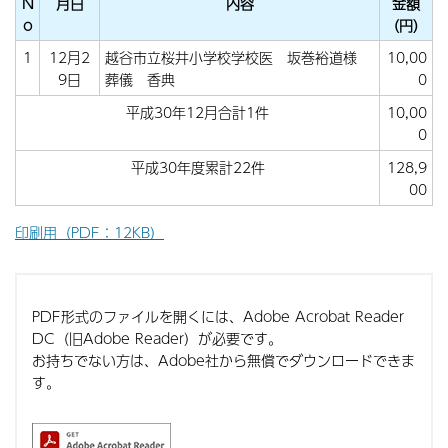
N
月日
内容
金額
o
（円）
1
12月2
越谷市立桜井小学校学校医 坂巻裕道様
10,00
9日
葬儀 香典
0
平成30年12月合計1件
10,00
0
平成30年度累計22件
128,9
00
印刷用（PDF：12KB）
PDF形式のファイルを開くには、Adobe Acrobat Reader
DC（旧Adobe Reader）が必要です。
お持ちでない方は、Adobe社から無償でダウンロードできま
す。