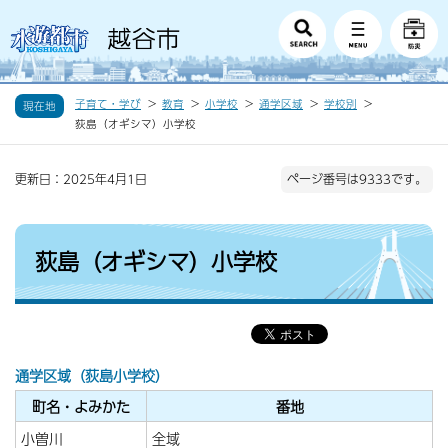
子育て・学び
教育
小学校
通学区域
学校別
現在地
荻島（オギシマ）小学校
更新日：2025年4月1日
ページ番号は9333です。
荻島（オギシマ）小学校
通学区域（荻島小学校）
町名・よみかた
番地
小曽川
全域