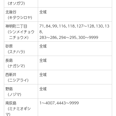
（オソガワ）
北後谷
全域
（キタウシロヤ）
神明町二丁目
71､84､99､116､118､127〜128､130､13
（シンメイチョウ
8､
ニチョウメ）
283〜286､294〜295､300〜9999
砂原
全域
（スナハラ）
長島
全域
（ナガシマ）
西新井
全域
（ニシアライ）
野島
全域
（ノジマ）
南荻島
1〜4007､4443〜9999
（ミナミオギシ
マ）