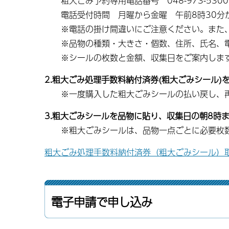
粗大ごみ予約専用電話番号 048-973-5300
電話受付時間 月曜から金曜 午前8時30分か
※電話の掛け間違いにご注意ください。また、
※品物の種類・大きさ・個数、住所、氏名、電
※シールの枚数と金額、収集日をご案内しま
2.粗大ごみ処理手数料納付済券(粗大ごみシール)
※一度購入した粗大ごみシールの払い戻し、再
3.粗大ごみシールを品物に貼り、収集日の朝8時
※粗大ごみシールは、品物一点ごとに必要枚数
粗大ごみ処理手数料納付済券（粗大ごみシール）
電子申請で申し込み