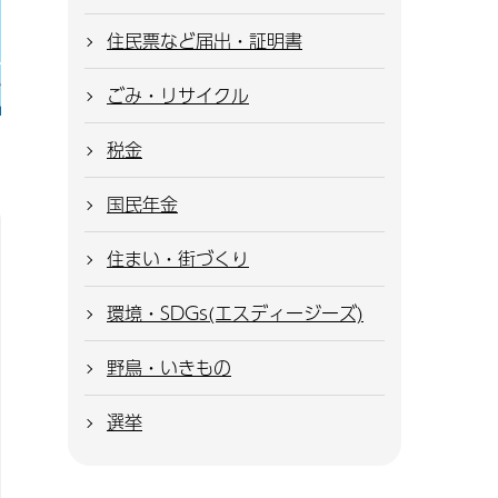
住民票など届出・証明書
ごみ・リサイクル
税金
国民年金
住まい・街づくり
環境・SDGs(エスディージーズ)
野鳥・いきもの
選挙