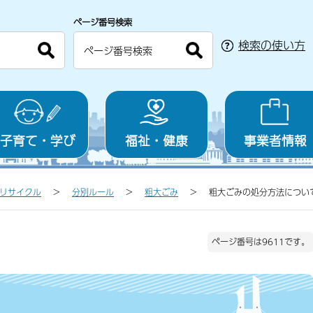
ページ番号検索
検索の使い方
子育て・学び
福祉・健康
事業者情報
リサイクル
分別ルール
粗大ごみ
粗大ごみの処分方法につい
ページ番号は9611です。