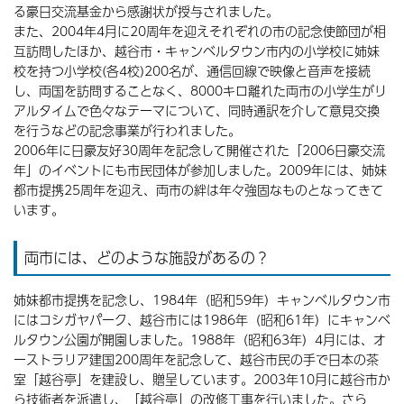
る豪日交流基金から感謝状が授与されました。
また、2004年4月に20周年を迎えそれぞれの市の記念使節団が相
互訪問したほか、越谷市・キャンベルタウン市内の小学校に姉妹
校を持つ小学校(各4校)200名が、通信回線で映像と音声を接続
し、両国を訪問することなく、8000キロ離れた両市の小学生がリ
アルタイムで色々なテーマについて、同時通訳を介して意見交換
を行うなどの記念事業が行われました。
2006年に日豪友好30周年を記念して開催された「2006日豪交流
年」のイベントにも市民団体が参加しました。2009年には、姉妹
都市提携25周年を迎え、両市の絆は年々強固なものとなってきて
います。
両市には、どのような施設があるの？
姉妹都市提携を記念し、1984年（昭和59年）キャンベルタウン市
にはコシガヤパーク、越谷市には1986年（昭和61年）にキャンベ
ルタウン公園が開園しました。1988年（昭和63年）4月には、オ
ーストラリア建国200周年を記念して、越谷市民の手で日本の茶
室「越谷亭」を建設し、贈呈しています。2003年10月に越谷市か
ら技術者を派遣し、「越谷亭」の改修工事を行いました。さら