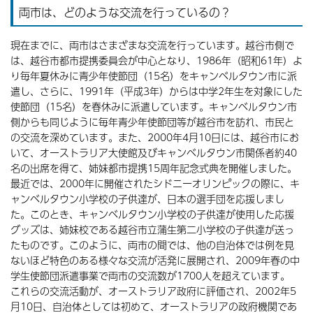
両市は、どのような交流を行っているの？
現在までに、両市はさまざまな交流を行っています。越谷市側で
は、越谷市都市提携委員会が中心となり、1986年（昭和61年）よ
り毎年夏休みに青少年使節団（15名）をキャンベルタウン市に派
遣し、さらに、1991年（平成3年）からは中学2年生を対象にした
使節団（15名）を春休みに派遣しています。キャンベルタウン市
側からも同じように毎年青少年使節団等が越谷市を訪れ、市民と
の交流を深めています。また、2000年4月10日には、越谷市にお
いて、オーストラリア大使館及びキャンベルタウン市関係者約40
名の出席を得て、姉妹都市提携15周年記念式典を開催しました。
最近では、2000年に開催されたシドニーオリンピックの際に、キ
ャンベルタウン小学校の子供達が、日本の選手団を応援しまし
た。このとき、キャンベルタウン小学校の子供達が使用した応援
グッズは、姉妹校である越谷市立蒲生第二小学校の子供達が送っ
たものです。このように、両市の間では、他の自治体では例を見
ないほど特色のある様々な交流が活発に展開され、2009年春の中
学生使節団派遣事業で両市の交流数が1700人を超えています。
これらの交流活動が、オーストラリア政府に評価され、2002年5
月10日、自治体としては初めて、オーストラリアの政府機関であ