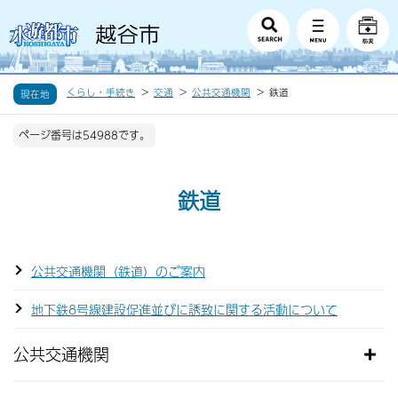
くらし・手続き
交通
公共交通機関
鉄道
現在地
ページ番号は54988です。
鉄道
公共交通機関（鉄道）のご案内
地下鉄8号線建設促進並びに誘致に関する活動について
公共交通機関