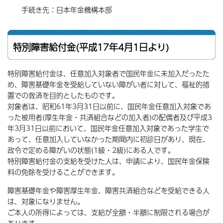
手続き先：日本年金機構本部
特別障害給付金(平成17年4月1日より)
特別障害給付金は、任意加入対象者で国民年金に未加入だったた
め、障害基礎年金を受給していない障がい者に対して、福祉的措
置での救済を目的としたものです。
対象者は、昭和61年3月31日以前に、国民年金任意加入対象であ
った被用者(厚生年金・共済組合などの加入者)の配偶者及び平成3
年3月31日以前において、国民年金任意加入対象であった学生で
あって、任意加入していなかった期間内に初診日があり、現在、
政令で定める障がいの状態(1級・2級)にある人です。
特別障害給付金の支給を受けた人は、申請により、国民年金保険
料の免除を受けることができます。
障害基礎年金や障害厚生年金、障害共済組合などを受給できる人
は、対象になりません。
ご本人の所得によっては、支給が全額・半額に制限される場合が