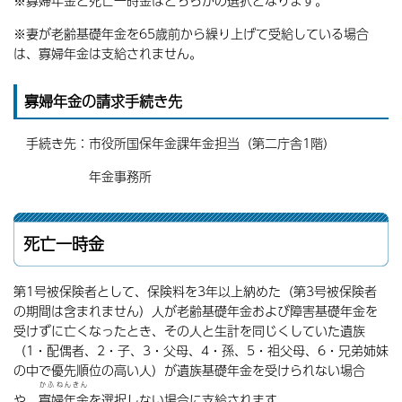
※寡婦年金と死亡一時金はどちらかの選択となります。
※妻が老齢基礎年金を65歳前から繰り上げて受給している場合
は、寡婦年金は支給されません。
寡婦年金の請求手続き先
手続き先：市役所国保年金課年金担当（第二庁舎1階）
年金事務所
死亡一時金
第1号被保険者として、保険料を3年以上納めた（第3号被保険者
の期間は含まれません）人が老齢基礎年金および障害基礎年金を
受けずに亡くなったとき、その人と生計を同じくしていた遺族
（1・配偶者、2・子、3・父母、4・孫、5・祖父母、6・兄弟姉妹
の中で優先順位の高い人）が遺族基礎年金を受けられない場合
かふねんきん
や、
寡婦年金
を選択しない場合に支給されます。