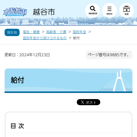
福祉・健康
高齢者・介護
国民年金
現在地
国民年金から受けられるもの
給付
更新日：2024年12月23日
ページ番号は9885です。
給付
目次