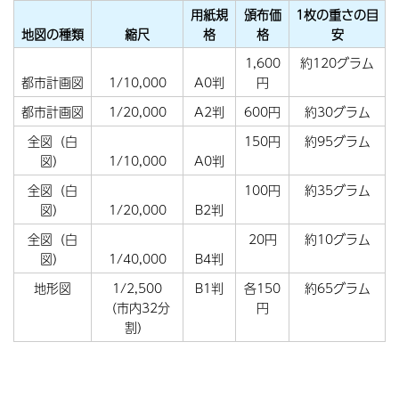
用紙規
頒布価
1枚の重さの目
地図の種類
縮尺
格
格
安
1,600
約120グラム
都市計画図
1/10,000
A0判
円
都市計画図
1/20,000
A2判
600円
約30グラム
全図（白
150円
約95グラム
図）
1/10,000
A0判
全図（白
100円
約35グラム
図）
1/20,000
B2判
全図（白
20円
約10グラム
図）
1/40,000
B4判
地形図
1/2,500
B1判
各150
約65グラム
（市内32分
円
割）