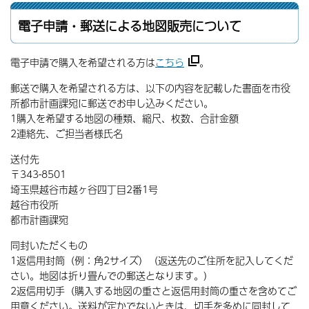
電子申請・郵送による地図販売について
電子申請で購入を希望される方は
こちら
。
郵送で購入を希望される方は、以下の内容を記載した書面を市役
所都市計画課宛に郵送でお申し込みください。
1購入を希望する地図の種類、縮尺、枚数、合計金額
2連絡先、ご担当者様氏名
送付先
〒343-8501
埼玉県越谷市越ヶ谷四丁目2番1号
越谷市役所
都市計画課宛
同封いただくもの
1返信用封筒（例：角2サイズ）（返送先のご住所を記入してくだ
さい。地図は折り畳んでの郵送となります。）
2返信用切手（購入する地図の重さと返信用封筒の重さを含めてご
用意ください。送料が定かでないときは、切手を多めに同封して