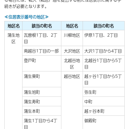
続きが必要となります。
≪住居表示番号の地区≫
地区名
該当の町名
地区名
該当の町名
蒲生地
瓦曽根1丁目、2丁
川柳地区
伊原1丁目、2丁目
区
目
南越谷1丁目の一部
大沢地区
大沢1丁目から4丁目
登戸町
北越谷地
北越谷1丁目から5丁
区
目
蒲生東町
越谷地区
越ヶ谷1丁目から5丁
目
蒲生旭町
弥生町
蒲生寿町
中町
蒲生本町
越ヶ谷本町
蒲生1丁目から4丁
御殿町
目