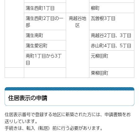
蒲生西町1丁目
柳町
蒲生西町2丁目の一
南越谷地
瓦曽根3丁目
部
区
蒲生南町
南越谷2丁目、3丁目
蒲生愛宕町
赤山町4丁目、5丁目
南町1丁目から3丁
元柳田町
目
東柳田町
住居表示の申請
住居表示番号で登録する地区に新築された方には、申請書類をお
送りしています。
手続きは、転入（転居）前に行う必要があります。