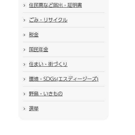
住民票など届出・証明書
ごみ・リサイクル
税金
国民年金
住まい・街づくり
環境・SDGs(エスディージーズ)
野鳥・いきもの
選挙