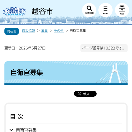
市政情報
募集
その他
自衛官募集
現在地
更新日：2026年5月27日
ページ番号は10323です。
自衛官募集
目次
自衛官募集