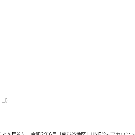
」
4日）
とを目的に、令和2年6月「南越谷地区」LINE公式アカウント