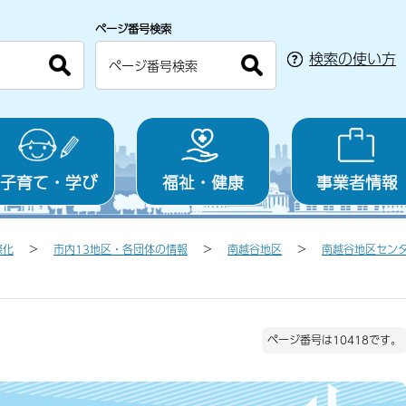
ページ番号検索
検索の使い方
子育て・学び
福祉・健康
事業者情報
際化
市内13地区・各団体の情報
南越谷地区
南越谷地区セン
ページ番号は10418です。