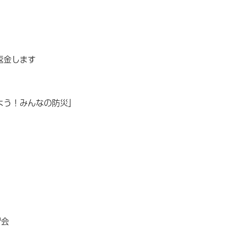
返金します
よう！みんなの防災」
習会