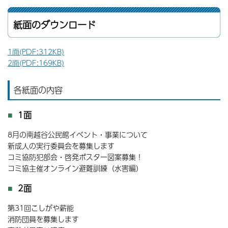
紙面のダウンロード
1面(PDF:312KB)
2面(PDF:169KB)
各紙面の内容
1面
8月の南越谷公民館イベント・事業について
新成人の実行委員会を募集します
コミ協防犯部会・啓発ポスター図案募集！
コミ協主催オンライン避難訓練（水害編）
2面
第31回こしがや薪能
消防団員を募集します