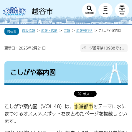
市政情報
広報・広聴
広報
広報刊行物
こしがや案内図
現在地
更新日：2025年2月21日
ページ番号は10988です。
こしがや案内図
こしがや案内図（VOL.48）は、
水遊都市
をテーマに水に
まつわるオススメスポットをまとめたページを掲載してい
ます。