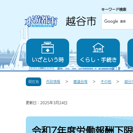
キーワード検索
いざという時
くらし・手続き
現在地
市政情報
審議会等
その他
越谷
更新日：2025年3月24日
令和7年度労働報酬下