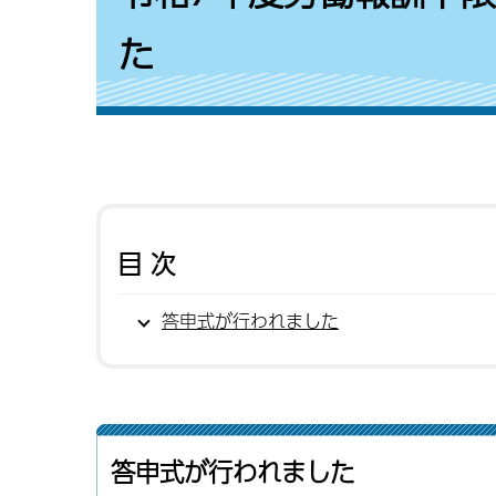
た
目次
答申式が行われました
答申式が行われました