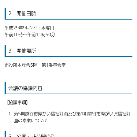
2 開催日時
平成29年9月27日 水曜日
午前10時〜午前11時50分
3 開催場所
市役所本庁舎5階 第1委員会室
会議の協議内容
【協議事項】
第5期越谷市障がい福祉計画及び第1期越谷市障がい児福祉計
画の素案について
5 公開・非公開の別