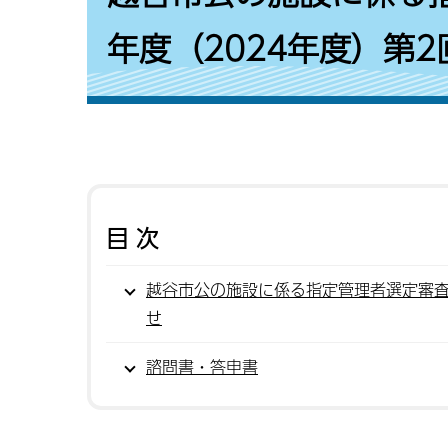
年度（2024年度）第
目次
越谷市公の施設に係る指定管理者選定審査
せ
諮問書・答申書