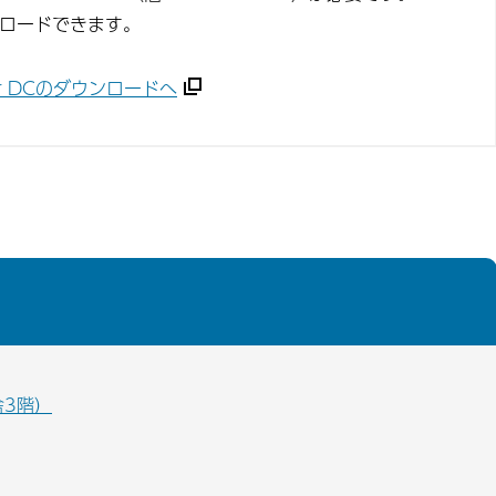
ンロードできます。
ader DCのダウンロードへ
舎3階）