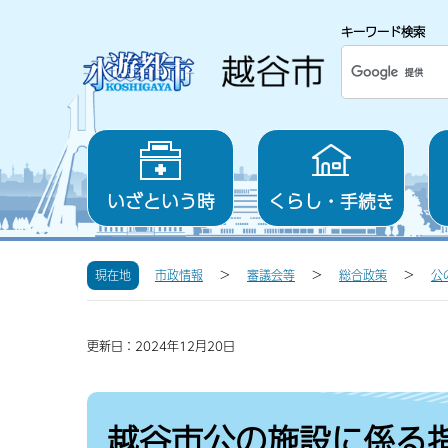
キーワード検索
いざという時
くらし・手続き
現在地
市政情報
審議会等
総合政策
公
更新日：2024年12月20日
越谷市公の施設に係る