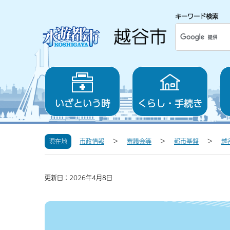
キーワード検索
いざという時
くらし・手続き
現在地
市政情報
審議会等
都市基盤
越
更新日：2026年4月8日