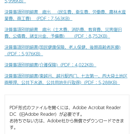
5,996KB）
決算事項別明細書 歳出 （民生費、衛生費、労働費、農林水産
業費、商工費）（PDF：7,563KB）
決算事項別明細書 歳出（土木費、消防費、教育費、災害復旧
費、公債費、諸支出金、予備費） （PDF：8,752KB）
決算事項別明細書(国民健康保険、老人保健、後期高齢者医療)
（PDF：5,976KB）
決算事項別明細書(介護保険)（PDF：4,022KB）
決算事項別明細書(東越谷、越谷駅西口、七左第一、西大袋土地区
画整理、公共下水道、公共用地先行取得)（PDF：5,288KB）
PDF形式のファイルを開くには、Adobe Acrobat Reader
DC（旧Adobe Reader）が必要です。
お持ちでない方は、Adobe社から無償でダウンロードできま
す。