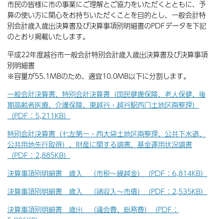
市民の皆様に市の事業にご理解とご協力をいただくとともに、予
算の使い方に関心をお持ちいただくことを目的とし、一般会計特
別会計歳入歳出決算書及び決算事項別明細書のPDFデータを下記
のとおり掲載いたします。
平成22年度越谷市一般会計特別会計歳入歳出決算書及び決算事項
別明細書
※容量が55.1MBのため、適宜10.0MB以下に分割します。
一般会計決算書、特別会計決算書（国民健康保険、老人保健、後
期高齢者医療、介護保険、東越谷・越谷駅西口土地区画整理）
（PDF：5,211KB）
特別会計決算書（七左第一・西大袋土地区画整理、公共下水道、
公共用地先行取得）、財産に関する調書、基金運用状況調書
（PDF：2,885KB）
決算事項別明細書 歳入 （市税〜繰越金）（PDF：6,814KB）
決算事項別明細書 歳入 （諸収入〜市債）（PDF：2,535KB）
決算事項別明細書 歳出 （議会費、総務費）（PDF：